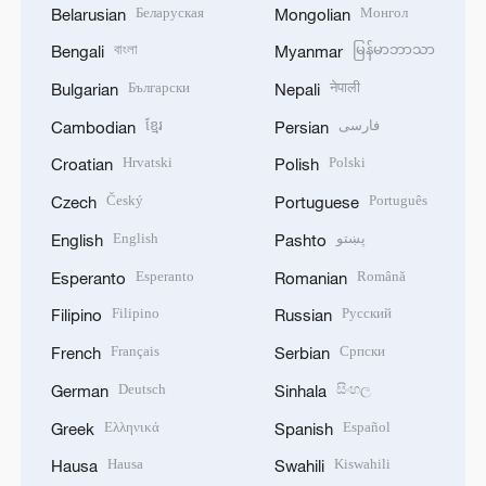
Беларуская
Монгол
Belarusian
Mongolian
বাংলা
မြန်မာဘာသာ
Bengali
Myanmar
Български
नेपाली
Bulgarian
Nepali
ខ្មែរ
فارسی
Cambodian
Persian
Hrvatski
Polski
Croatian
Polish
Český
Português
Czech
Portuguese
English
پښتو
English
Pashto
Esperanto
Română
Esperanto
Romanian
Filipino
Русский
Filipino
Russian
Français
Српски
French
Serbian
Deutsch
සිංහල
German
Sinhala
Ελληνικά
Español
Greek
Spanish
Hausa
Kiswahili
Hausa
Swahili