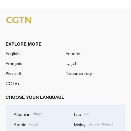
EXPLORE MORE
English
Español
Français
العربية
Русский
Documentary
CCTV+
CHOOSE YOUR LANGUAGE
Shqip
ລາວ
Albanian
Lao
العربية
Bahasa Melayu
Arabic
Malay