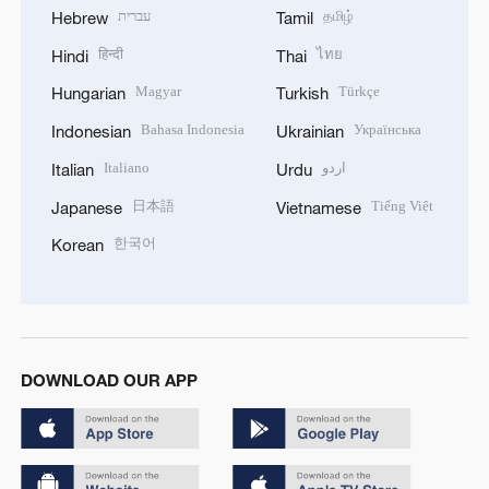
עברית
தமிழ்
Hebrew
Tamil
हिन्दी
ไทย
Hindi
Thai
Magyar
Türkçe
Hungarian
Turkish
Bahasa Indonesia
Українська
Indonesian
Ukrainian
Italiano
اردو
Italian
Urdu
日本語
Tiếng Việt
Japanese
Vietnamese
한국어
Korean
DOWNLOAD OUR APP