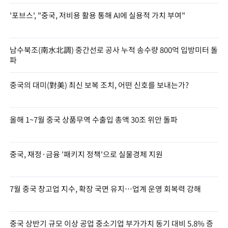
'포브스', "중국, 저비용 활용 통해 AI에 실용적 가치 부여"
남수북조(南水北調) 중간선로 공사 누적 송수량 800억 입방미터 돌
파
중국의 대미(對美) 최신 보복 조치, 어떤 신호를 보내는가?
올해 1~7월 중국 상품무역 수출입 총액 30조 위안 돌파
중국, 재정·금융 '패키지 정책'으로 실물경제 지원
7월 중국 창고업 지수, 확장 국면 유지…업계 운영 회복력 강해
중국 상반기 규모 이상 공업 중소기업 부가가치 동기 대비 5.8% 증