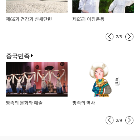
제66과 건강과 신체단련
제65과 아침운동
2
/
5
중국민족
짱족의 문화와 예술
짱족의 역사
2
/
9