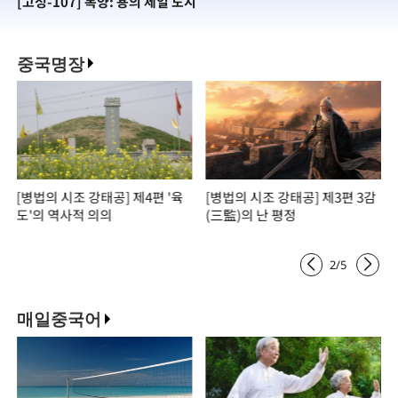
[고성-107] 복양: 용의 제일 도시
[
중국명장
이
[병법의 시조 강태공] 제4편 '육
[병법의 시조 강태공] 제3편 3감
도'의 역사적 의의
(三監)의 난 평정
2
/
5
매일중국어