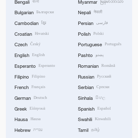
বাংলা
မြန်မာဘာသာ
Bengali
Myanmar
Български
नेपाली
Bulgarian
Nepali
ខ្មែរ
فارسی
Cambodian
Persian
Hrvatski
Polski
Croatian
Polish
Český
Português
Czech
Portuguese
English
پښتو
English
Pashto
Esperanto
Română
Esperanto
Romanian
Filipino
Русский
Filipino
Russian
Français
Српски
French
Serbian
Deutsch
සිංහල
German
Sinhala
Ελληνικά
Español
Greek
Spanish
Hausa
Kiswahili
Hausa
Swahili
עברית
தமிழ்
Hebrew
Tamil