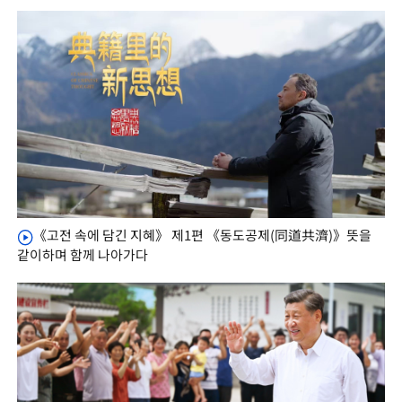
《고전 속에 담긴 지혜》 제1편 《동도공제(同道共濟)》뜻을
같이하며 함께 나아가다