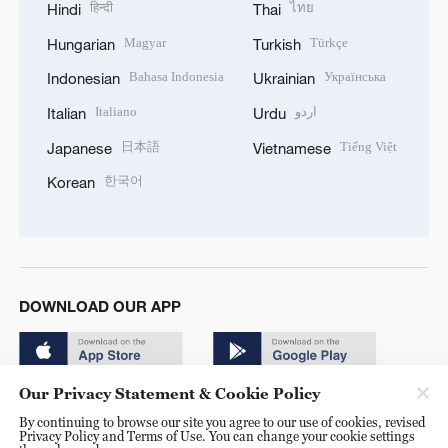
हिन्दी
ไทย
Hindi
Thai
Magyar
Türkçe
Hungarian
Turkish
Bahasa Indonesia
Українська
Indonesian
Ukrainian
Italiano
اردو
Italian
Urdu
日本語
Tiếng Việt
Japanese
Vietnamese
한국어
Korean
DOWNLOAD OUR APP
Our Privacy Statement & Cookie Policy
By continuing to browse our site you agree to our use of cookies, revised
Privacy Policy and Terms of Use. You can change your cookie settings