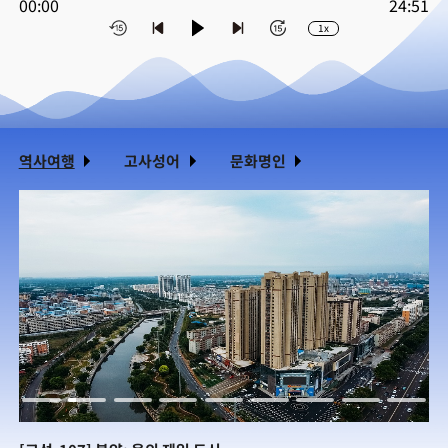
00:00
24:51
1x
역사여행
고사성어
문화명인