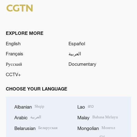
EXPLORE MORE
English
Español
Français
العربية
Русский
Documentary
CCTV+
CHOOSE YOUR LANGUAGE
Shqip
ລາວ
Albanian
Lao
العربية
Bahasa Melayu
Arabic
Malay
Беларуская
Монгол
Belarusian
Mongolian