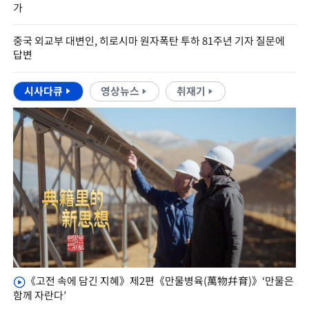
가
중국 외교부 대변인, 히로시마 원자폭탄 투하 81주년 기자 질문에
답변
시사다큐
영상뉴스
취재기
《고전 속에 담긴 지혜》제2편《만물병육(萬物幷育)》‘만물은
함께 자란다’