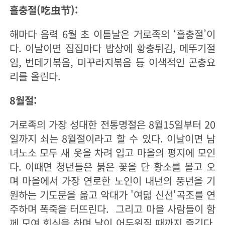
흘충절(吃虫节):
해마다 음력 6월 초 이튿날은 거로족의 ‘흘충절’이
다. 이날이면 집집마다 밥상에 황충튀김, 메뚜기절
임, 번데기볶음, 미꾸라지볶음 등 이색적인 곤충요
리를 올린다.
8월절:
거로족의 가장 성대한 전통명절은 8월15일부터 20
일까지 쇠는 8월절이라고 할 수 있다. 이날이면 남
녀노소 모두 새 옷을 차려 입고 마을의 평지에 모인
다. 이때면 청년들은 붉은 꽃을 단 황소를 몰고 오
며 마을에서 가장 연로한 노인이 내년의 풍년을 기
원하는 기도문을 읊고 악대가 '여덟 신선'곡조를 연
주하며 폭죽을 터뜨린다. 그리고 마을 사람들이 함
께 모여 회식을 하며 날이 어두워질 때까지 즐긴다.