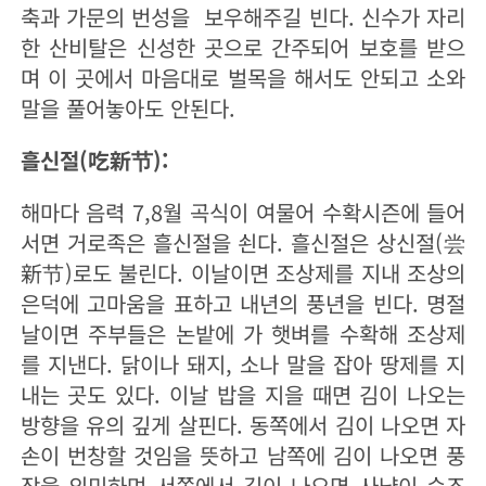
축과 가문의 번성을 보우해주길 빈다. 신수가 자리
한 산비탈은 신성한 곳으로 간주되어 보호를 받으
며 이 곳에서 마음대로 벌목을 해서도 안되고 소와
말을 풀어놓아도 안된다.
흘신절(吃新节):
해마다 음력 7,8월 곡식이 여물어 수확시즌에 들어
서면 거로족은 흘신절을 쇤다. 흘신절은 상신절(尝
新节)로도 불린다. 이날이면 조상제를 지내 조상의
은덕에 고마움을 표하고 내년의 풍년을 빈다. 명절
날이면 주부들은 논밭에 가 햇벼를 수확해 조상제
를 지낸다. 닭이나 돼지, 소나 말을 잡아 땅제를 지
내는 곳도 있다. 이날 밥을 지을 때면 김이 나오는
방향을 유의 깊게 살핀다. 동쪽에서 김이 나오면 자
손이 번창할 것임을 뜻하고 남쪽에 김이 나오면 풍
작을 의미하며 서쪽에서 김이 나오면 사냥이 순조