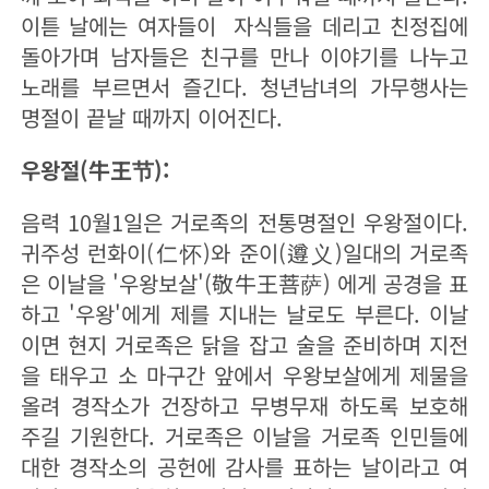
이튿 날에는 여자들이 자식들을 데리고 친정집에
돌아가며 남자들은 친구를 만나 이야기를 나누고
노래를 부르면서 즐긴다. 청년남녀의 가무행사는
명절이 끝날 때까지 이어진다.
우왕절(牛王节):
음력 10월1일은 거로족의 전통명절인 우왕절이다.
귀주성 런화이(仁怀)와 준이(遵义)일대의 거로족
은 이날을 '우왕보살'(敬牛王菩萨) 에게 공경을 표
하고 '우왕'에게 제를 지내는 날로도 부른다. 이날
이면 현지 거로족은 닭을 잡고 술을 준비하며 지전
을 태우고 소 마구간 앞에서 우왕보살에게 제물을
올려 경작소가 건장하고 무병무재 하도록 보호해
주길 기원한다. 거로족은 이날을 거로족 인민들에
대한 경작소의 공헌에 감사를 표하는 날이라고 여