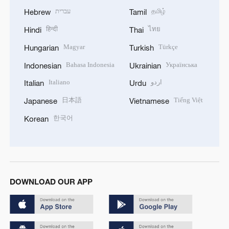
עברית
தமிழ்
Hebrew
Tamil
हिन्दी
ไทย
Hindi
Thai
Magyar
Türkçe
Hungarian
Turkish
Bahasa Indonesia
Українська
Indonesian
Ukrainian
Italiano
اردو
Italian
Urdu
日本語
Tiếng Việt
Japanese
Vietnamese
한국어
Korean
DOWNLOAD OUR APP