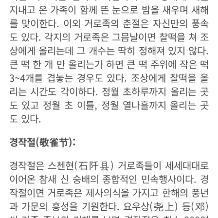
지내고 온 가족이 함께 뜬 눈으로 밤을 새우며 새해
를 맞이한다. 이외 거로족의 춘절은 자신만의 풍속
도 있다. 각지의 거로족은 그믐날이면 찰떡을 쳐 조
상에게 올리는데 그 개수는 딱히 정해져 있지 않다.
큰 떡 한 개 만 올리는가 하면 큰 떡 주위에 작은 떡
3~4개를 겹놓는 경우도 있다. 조상에게 찰떡을 올
리는 시간도 각이하다. 정월 초하루까지 올리는 곳
도 있고 정월 초 이틀, 정월 열나흘까지 올리는 곳
도 있다.
경작절(敬雀节):
경작절은 스첸현(石阡县) 거로족들이 세세대대로
이어온 참새 신 숭배의 종합적인 민속행사이다. 경
작절이면 거로족은 제사의식을 가지고 한해의 풍년
과 가문의 흥성을 기원한다. 요우상(尧上) 등(邓)