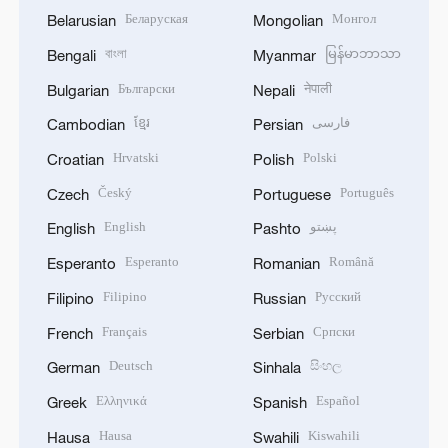
Беларуская
Монгол
Belarusian
Mongolian
বাংলা
မြန်မာဘာသာ
Bengali
Myanmar
Български
नेपाली
Bulgarian
Nepali
ខ្មែរ
فارسی
Cambodian
Persian
Hrvatski
Polski
Croatian
Polish
Český
Português
Czech
Portuguese
English
پښتو
English
Pashto
Esperanto
Română
Esperanto
Romanian
Filipino
Русский
Filipino
Russian
Français
Српски
French
Serbian
Deutsch
සිංහල
German
Sinhala
Ελληνικά
Español
Greek
Spanish
Hausa
Kiswahili
Hausa
Swahili