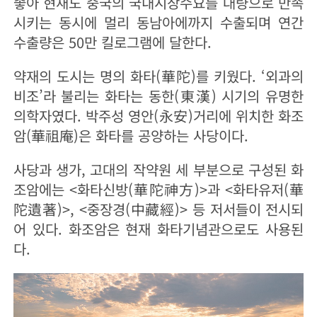
좋아 현재도 중국의 국내시장수요를 대량으로 만족
시키는 동시에 멀리 동남아에까지 수출되며 연간
수출량은 50만 킬로그램에 달한다.
약재의 도시는 명의 화타(華陀)를 키웠다. ‘외과의
비조’라 불리는 화타는 동한(東漢) 시기의 유명한
의학자였다. 박주성 영안(永安)거리에 위치한 화조
암(華祖庵)은 화타를 공양하는 사당이다.
사당과 생가, 고대의 작약원 세 부분으로 구성된 화
조암에는 <화타신방(華陀神方)>과 <화타유저(華
陀遺著)>, <중장경(中藏經)> 등 저서들이 전시되
어 있다. 화조암은 현재 화타기념관으로도 사용된
다.