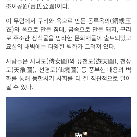
조씨공원(曺氏公園)이다.
이 무덤에서 구리와 옥으로 만든 동루옥의(銅縷玉
衣)와 옥으로 만든 침대, 금속으로 만든 돼지, 구리
로 주조한 장식물을 망라한 문화재들이 출토되었고
묘실의 내벽에는 다양한 벽화가 그려져 있다.
사람들은 시녀도(侍女圖)와 유천도(遊天圖), 천상
도(天象圖), 선경도(仙境圖) 등 풍부한 내용의 벽
화를 통해 동한시기 사회를 더 잘 직관적으로 알아
볼 수 있다.