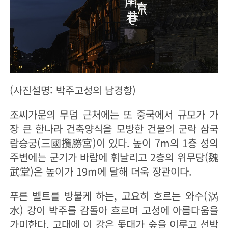
(사진설명: 박주고성의 남경항)
조씨가문의 무덤 근처에는 또 중국에서 규모가 가
장 큰 한나라 건축양식을 모방한 건물의 군락 삼국
람승궁(三國攬勝宮)이 있다. 높이 7m의 1층 성의
주변에는 군기가 바람에 휘날리고 2층의 위무당(魏
武堂)은 높이가 19m에 달해 더욱 장관이다.
푸른 벨트를 방불케 하는, 고요히 흐르는 와수(涡
水) 강이 박주를 감돌아 흐르며 고성에 아름다움을
가미한다. 고대에 이 강은 돛대가 숲을 이루고 선박