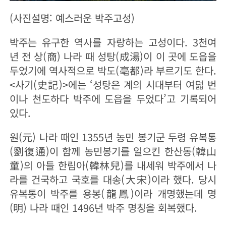
(사진설명: 예스러운 박주고성)
박주는 유구한 역사를 자랑하는 고성이다. 3천여
년 전 상(商) 나라 때 성탕(成湯)이 이 곳에 도읍을
두었기에 역사적으로 박도(亳都)라 부르기도 한다.
<사기(史記)>에는 ‘성탕은 계의 시대부터 여덟 번
이나 천도하다 박주에 도읍을 두었다’고 기록되어
있다.
원(元) 나라 때인 1355년 농민 봉기군 두령 유복통
(劉復通)이 함께 농민봉기를 일으킨 한산동(韓山
童)의 아들 한림아(韓林兒)를 내세워 박주에서 나
라를 건국하고 국호를 대송(大宋)이라 했다. 당시
유복통이 박주를 용봉(龍鳳)이라 개명했는데 명
(明) 나라 때인 1496년 박주 명칭을 회복했다.