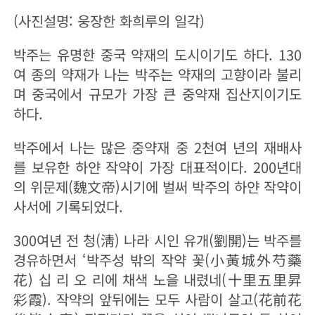
(사진설명: 웅장한 화희루의 일각)
박주는 유명한 중국 약재의 도시이기도 하다. 130
여 종의 약재가 나는 박주는 약재의 고향이라 불리
며 중국에서 규모가 가장 큰 중약재 집산지이기도
하다.
박주에서 나는 많은 중약재 중 2천여 년의 재배사
를 보유한 하얀 작약이 가장 대표적이다. 200년대
의 위문제(魏文帝)시기에 벌써 박주의 하얀 작약이
사서에 기록되었다.
300여년 전 청(淸) 나라 시인 유개(劉開)는 박주를
경유하면서 ‘박주성 밖의 작약 꽃(小黃城外芍藥
花) 십 리 오 리에 채색 노을 내렸네(十里五里昇
彩霞). 작약의 앞뒤에는 모두 사람이 살고(花前花