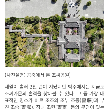
(사진설명: 공중에서 본 조씨공원)
세월이 흘러 2천 년이 지났지만 박주에서는 지금도
조씨가문의 흔적을 찾아볼 수 있다. 그 중 가장 대
표적인 명소가 바로 조조의 조부 조등(曺藤)과 부
친 조숭(曺嵩), 장녀 조헌(曺憲) 등의 무덤이 있는