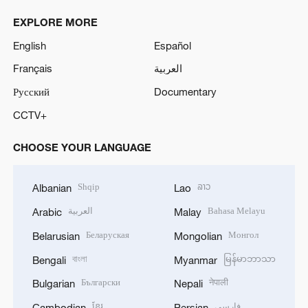
EXPLORE MORE
English
Español
Français
العربية
Русский
Documentary
CCTV+
CHOOSE YOUR LANGUAGE
Shqip
ລາວ
Albanian
Lao
العربية
Bahasa Melayu
Arabic
Malay
Беларуская
Монгол
Belarusian
Mongolian
বাংলা
မြန်မာဘာသာ
Bengali
Myanmar
Български
नेपाली
Bulgarian
Nepali
ខ្មែរ
فارسی
Cambodian
Persian