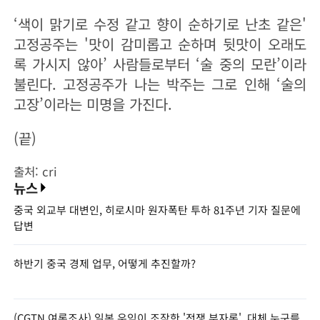
‘색이 맑기로 수정 같고 향이 순하기로 난초 같은'
고정공주는 '맛이 감미롭고 순하며 뒷맛이 오래도
록 가시지 않아’ 사람들로부터 ‘술 중의 모란’이라
불린다. 고정공주가 나는 박주는 그로 인해 ‘술의
고장’이라는 미명을 가진다.
(끝)
출처: cri
뉴스
중국 외교부 대변인, 히로시마 원자폭탄 투하 81주년 기자 질문에
답변
하반기 중국 경제 업무, 어떻게 추진할까?
(CGTN 여론조사) 일본 우익이 조작한 '전쟁 부자론', 대체 누구를