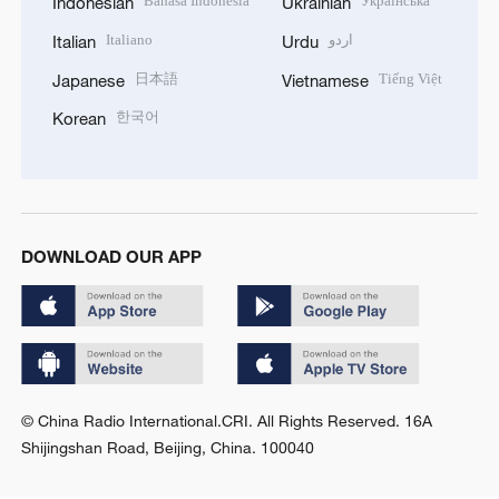
Bahasa Indonesia
Українська
Indonesian
Ukrainian
Italiano
اردو
Italian
Urdu
日本語
Tiếng Việt
Japanese
Vietnamese
한국어
Korean
DOWNLOAD OUR APP
© China Radio International.CRI. All Rights Reserved. 16A
Shijingshan Road, Beijing, China. 100040