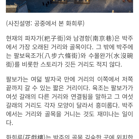
(사진설명: 공중에서 본 화희루)
현재의 파자가(粑子街)와 남경항(南京巷)은 박주
에서 가장 오래된 거리와 골목이다. 그 밖에 박주에
는 팔보육조가(八步六條街)와 수몰완가(水沒碗
街)를 비롯한 스토리가 깃든 거리도 적지 않다.
팔보가는 여덟 발자국 만에 거리의 이쪽에서 저쪽
끝까지 갈 수 있는 짧은 거리이다. 육조는 팔보가가
여섯 갈래의 다른 거리와 연결됨을 말하고 그 여섯
갈래의 거리도 각자 모양이 달라서 흥미롭다. 박주
에서는 거리와 골목을 거니는 것도 재미나는 일이
다.
화희루(花戱樓)는 박주의 골목 깊숙한 곳에 위치한