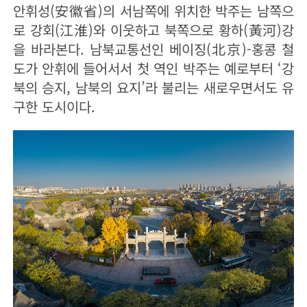
안휘성(安徽省)의 서남쪽에 위치한 박주는 남쪽으
로 강회(江淮)와 이웃하고 북쪽으로 황하(黃河)강
을 바라본다. 남북교통선인 베이징(北京)-홍콩 철
도가 안휘에 들어서서 첫 역인 박주는 예로부터 ‘강
북의 승지, 남북의 요지’라 불리는 새로우면서도 유
구한 도시이다.