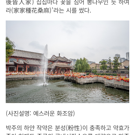
後皆人家) 집집마다 꽃을 심어 뽕나무인 듯 하여
라(家家種花桑麻)’라는 시를 썼다.
(사진설명: 예스러운 화조암)
박주의 하얀 작약은 분성(粉性)이 충족하고 약효가