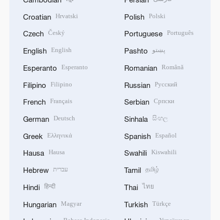
Hrvatski
Polski
Croatian
Polish
Český
Português
Czech
Portuguese
English
پښتو
English
Pashto
Esperanto
Română
Esperanto
Romanian
Filipino
Русский
Filipino
Russian
Français
Српски
French
Serbian
Deutsch
සිංහල
German
Sinhala
Ελληνικά
Español
Greek
Spanish
Hausa
Kiswahili
Hausa
Swahili
עברית
தமிழ்
Hebrew
Tamil
हिन्दी
ไทย
Hindi
Thai
Magyar
Türkçe
Hungarian
Turkish