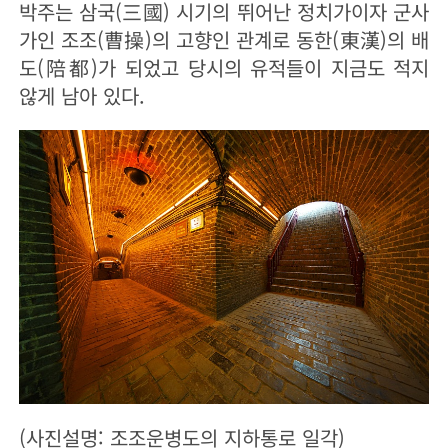
박주는 삼국(三國) 시기의 뛰어난 정치가이자 군사
가인 조조(曹操)의 고향인 관계로 동한(東漢)의 배
도(陪都)가 되었고 당시의 유적들이 지금도 적지
않게 남아 있다.
(사진설명: 조조운병도의 지하통로 일각)