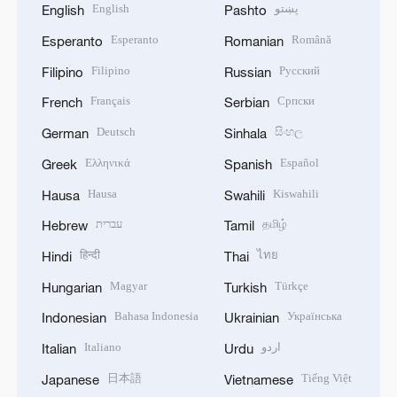
English
پښتو
English
Pashto
Esperanto
Română
Esperanto
Romanian
Filipino
Русский
Filipino
Russian
Français
Српски
French
Serbian
Deutsch
සිංහල
German
Sinhala
Ελληνικά
Español
Greek
Spanish
Hausa
Kiswahili
Hausa
Swahili
עברית
தமிழ்
Hebrew
Tamil
हिन्दी
ไทย
Hindi
Thai
Magyar
Türkçe
Hungarian
Turkish
Bahasa Indonesia
Українська
Indonesian
Ukrainian
Italiano
اردو
Italian
Urdu
日本語
Tiếng Việt
Japanese
Vietnamese