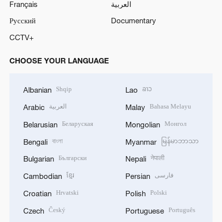
Français
العربية
Русский
Documentary
CCTV+
CHOOSE YOUR LANGUAGE
Shqip
ລາວ
Albanian
Lao
العربية
Bahasa Melayu
Arabic
Malay
Беларуская
Монгол
Belarusian
Mongolian
বাংলা
မြန်မာဘာသာ
Bengali
Myanmar
Български
नेपाली
Bulgarian
Nepali
ខ្មែរ
فارسی
Cambodian
Persian
Hrvatski
Polski
Croatian
Polish
Český
Português
Czech
Portuguese