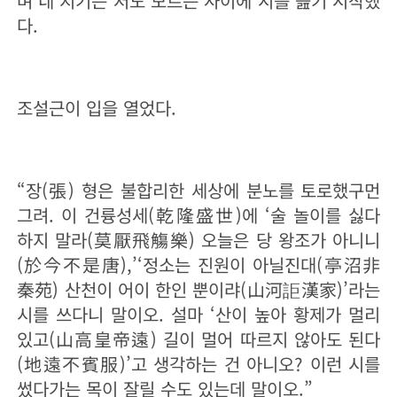
며 네 지기는 저도 모르는 사이에 시를 읊기 시작했
다.
조설근이 입을 열었다.
“장(張) 형은 불합리한 세상에 분노를 토로했구먼
그려. 이 건륭성세(乾隆盛世)에 ‘술 놀이를 싫다
하지 말라(莫厭飛觴樂) 오늘은 당 왕조가 아니니
(於今不是唐),’‘정소는 진원이 아닐진대(亭沼非
秦苑) 산천이 어이 한인 뿐이랴(山河詎漢家)’라는
시를 쓰다니 말이오. 설마 ‘산이 높아 황제가 멀리
있고(山高皇帝遠) 길이 멀어 따르지 않아도 된다
(地遠不賓服)’고 생각하는 건 아니오? 이런 시를
썼다가는 목이 잘릴 수도 있는데 말이오.”