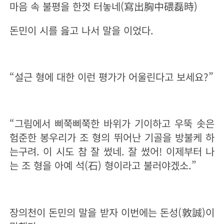
마음 속 불평을 한껏 터놓네(寫出胸中
碨
磊時)
돈민이 시를 읊고 나서 말을 이었다.
“설근 형에 대한 이런 평가가 어울린다고 보세요?”
“그림에서 삐쭉삐쭉한 바위가 기이하고 우뚝 솟은
험준한 봉우리가 조 형의 뛰어난 기골을 방불케 하
는구려. 이 시도 참 잘 썼네. 잘 썼어! 이제부터 나
는 조 형을 아예 석(石) 형이라고 불러야겠소.”
장의천이 돈민의 말을 받자 이번에는 돈성(敦誠)이