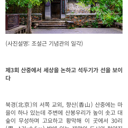
(사진설명: 조설근 기념관의 일각)
제3회 산중에서 세상을 논하고 석두기가 선을 보이
다
북경(北京)의 서쪽 교외, 향산(香山) 산중에는 마
을이 하나 있는데 주변에 산봉우리가 높이 솟고 대
숲이 무성하며 고요하고 황막해 이 곳에서 30리