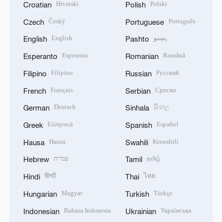
Hrvatski
Polski
Croatian
Polish
Český
Português
Czech
Portuguese
English
پښتو
English
Pashto
Esperanto
Română
Esperanto
Romanian
Filipino
Русский
Filipino
Russian
Français
Српски
French
Serbian
Deutsch
සිංහල
German
Sinhala
Ελληνικά
Español
Greek
Spanish
Hausa
Kiswahili
Hausa
Swahili
עברית
தமிழ்
Hebrew
Tamil
हिन्दी
ไทย
Hindi
Thai
Magyar
Türkçe
Hungarian
Turkish
Bahasa Indonesia
Українська
Indonesian
Ukrainian