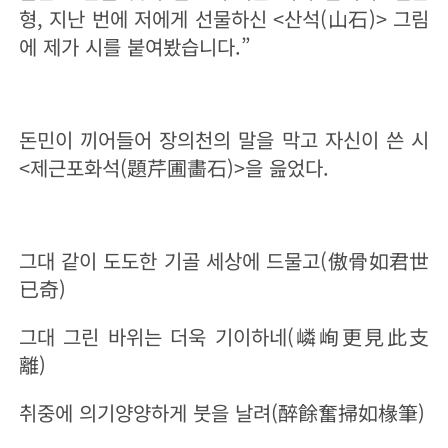
형, 지난 번에 저에게 선물하신 <산석(山石)> 그림
에 제가 시를 붙여봤습니다.”
돈민이 끼어들어 장의천의 말을 막고 자신이 쓴 시
<제근포화석(題芹圃畵石)>을 읊었다.
그대 같이 도도한 기골 세상에 드물고(傲骨如君世
已奇)
그대 그린 바위는 더욱 기이하네(
嶙
峋
更見此支
離
)
취중에 의기양양하게 붓을 날려(醉餘奮掃如椽筆)