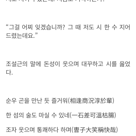
“그걸 어찌 잊겠습니까? 그 때 저도 시 한 수 지어
드렸는데요.”
조설근의 말에 돈성이 웃으며 대꾸하고 시를 읊었
다.
순우 곤을 만난 듯 즐거워(相逢商況淳於輩)
한 섬의 술도 마실 수 있네(一石差可溫枯腸)
조자 웃으며 통쾌하다 하며(曺子大笑稱快哉)