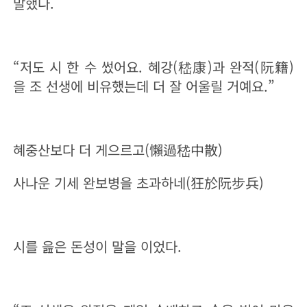
말했다.
“저도 시 한 수 썼어요. 혜강(嵇康)과 완적(阮籍)
을 조 선생에 비유했는데 더 잘 어울릴 거예요.”
혜중산보다 더 게으르고(懶過
嵇
中散)
사나운 기세 완보병을 초과하네(狂於阮步兵)
시를 읊은 돈성이 말을 이었다.