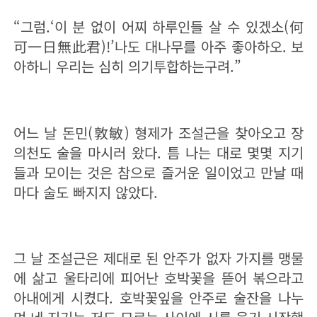
“그럼.‘이 분 없이 어찌 하루인들 살 수 있겠소(何
可一日無此君)!’나도 대나무를 아주 좋아하오. 보
아하니 우리는 심히 의기투합하는구려.”
어느 날 돈민(敦敏) 형제가 조설근을 찾아오고 장
의천도 술을 마시러 왔다. 틈 나는 대로 몇몇 지기
들과 모이는 것은 참으로 즐거운 일이었고 만날 때
마다 술도 빠지지 않았다.
그 날 조설근은 제대로 된 안주가 없자 가지를 맹물
에 삶고 울타리에 피어난 호박꽃을 뜯어 볶으라고
아내에게 시켰다. 호박꽃잎을 안주로 술잔을 나누