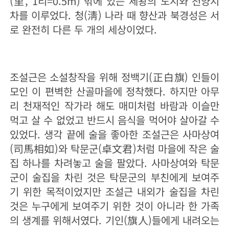
(里, 1리=0.5m) 밖에 있는 제왕의 도시와 천양지
차를 이루었다. 청(淸) 나라 때 향산과 북경성은 서
로 완전히 다른 두 개의 세상이었다.
조설근은 소설창작을 위해 정백기(正白旗) 인들이
모인 이 편벽한 산골마을에 정착했다. 하지만 아무
리 천재적인 작가라 해도 매미처럼 바람과 이슬만
먹고 살 수 없었고 반드시 음식을 먹어야 살아갈 수
있었다. 생각 끝에 술을 좋아한 조설근은 사마상여
(司馬相如)와 탁문군(卓文君)처럼 마을에 작은 술
집 하나를 차려놓고 술을 팔았다. 사마상여와 탁문
군이 술집을 차린 것은 탁문군의 부친에게 보여주
기 위한 목적이었지만 조설근 내외가 술집을 차린
것은 누구에게 보여주기 위한 것이 아니라 한 가족
의 생계를 위해서였다. 기인(旗人)들에게 내려오는