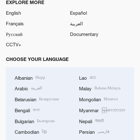
EXPLORE MORE
English
Español
Français
العربية
Русский
Documentary
CCTV+
CHOOSE YOUR LANGUAGE
Shqip
ລາວ
Albanian
Lao
العربية
Bahasa Melayu
Arabic
Malay
Беларуская
Монгол
Belarusian
Mongolian
বাংলা
မြန်မာဘာသာ
Bengali
Myanmar
Български
नेपाली
Bulgarian
Nepali
ខ្មែរ
فارسی
Cambodian
Persian