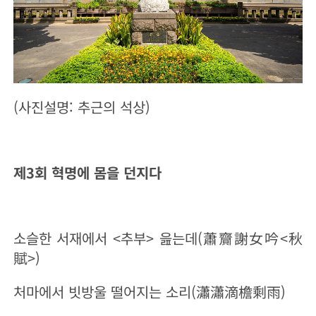
(사진설명: 추근의 석상)
제3회 혁명에 몸을 던지다
소슬한 서재에서 <추부> 읊는데(蕭齎謝女吟<秋
賦>)
처마에서 빗방울 떨어지는 소리(瀟瀟滴
檐剩
雨
)