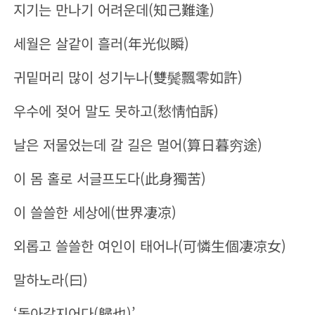
지기는 만나기 어려운데(知己難逢)
세월은 살같이 흘러(年光似瞬)
귀밑머리 많이 성기누나(雙
鬓
飄零如許)
우수에 젖어 말도 못하고(愁情
怕
訴)
날은 저물었는데 갈 길은 멀어(算日暮
穷
途)
이 몸 홀로 서글프도다(此身獨苦)
이 쓸쓸한 세상에(世界凄凉)
외롭고 쓸쓸한 여인이 태어나(可憐生個凄凉女)
말하노라(曰)
‘
돌아갈지어다(歸也)
’