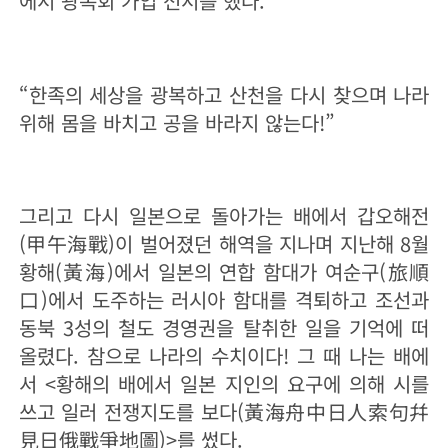
에서 광복회 가입 선서를 했다.
“
한족의 세상을 광복하고 산천을 다시 찾으며 나라
위해 몸을 바치고 공을 바라지 않는다!
”
그리고 다시 일본으로 돌아가는 배에서 갑오해전
(甲午海戰)이 벌어졌던 해역을 지나며 지난해 8월
황해(黃海)에서 일본의 연합 함대가 여순구(旅順
口)에서 도주하는 러시아 함대를 격퇴하고 조선과
동북 3성의 철도 경영권을 탈취한 일을 기억에 떠
올렸다. 참으로 나라의 수치이다! 그 때 나는 배에
서 <황해의 배에서 일본 지인의 요구에 의해 시를
쓰고 일러 전쟁지도를 보다(黃海舟中日人索句幷
見日俄戰爭地圖)>를 썼다.