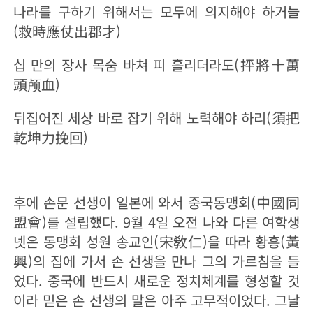
나라를 구하기 위해서는 모두에 의지해야 하거늘
(救時應仗出郡才)
십 만의 장사 목숨 바쳐 피 흘리더라도(
抨將十萬
頭
颅
血
)
뒤집어진 세상 바로 잡기 위해 노력해야 하리(須把
乾坤力挽回)
후에 손문 선생이 일본에 와서 중국동맹회(中國同
盟會)를 설립했다. 9월 4일 오전 나와 다른 여학생
넷은 동맹회 성원 송교인(宋敎仁)을 따라 황흥(黃
興)의 집에 가서 손 선생을 만나 그의 가르침을 들
었다. 중국에 반드시 새로운 정치체계를 형성할 것
이라 믿은 손 선생의 말은 아주 고무적이었다. 그날