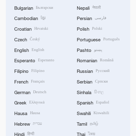
Български
नेपाली
Bulgarian
Nepali
ខ្មែរ
فارسی
Cambodian
Persian
Hrvatski
Polski
Croatian
Polish
Český
Português
Czech
Portuguese
English
پښتو
English
Pashto
Esperanto
Română
Esperanto
Romanian
Filipino
Русский
Filipino
Russian
Français
Српски
French
Serbian
Deutsch
සිංහල
German
Sinhala
Ελληνικά
Español
Greek
Spanish
Hausa
Kiswahili
Hausa
Swahili
עברית
தமிழ்
Hebrew
Tamil
हिन्दी
ไทย
Hindi
Thai