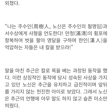
외쳤다.
“나는 주수인(周樹人, 노신은 주수인의 필명임)과
서수상에게 사형을 언도한다! 만청(滿淸)의 횡포에
항복하여 벗을 팔아 영달을 구하며 한인(漢人)을
억압하는 자들은 내 칼을 받으라!”
말을 마친 추근은 칼로 목을 베는 과장된 동작을 했
다. 이런 상징적인 동작에 당시 성숙된 사상을 가지
고 있던 노신은 추근을 유치하고 급진적이며 앞뒤
를 가리지 않는 천진한 아이로 보았다. 그래서 노신
은 추근의 언행에 아무 말도 하지 않고 슬픈 미소만
띄웠다.