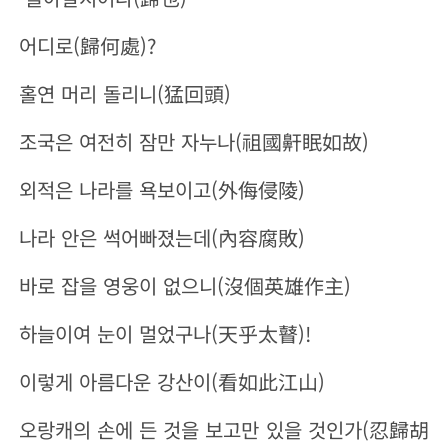
어디로(歸何處)?
홀연 머리 돌리니(猛回頭)
조국은 여전히 잠만 자누나(祖國
鼾
眠如故)
외적은 나라를 욕보이고(外侮侵陵)
나라 안은 썩어빠졌는데(內容腐敗)
바로 잡을 영웅이 없으니(沒個英雄作主)
하늘이여 눈이 멀었구나(天乎太
瞽
)!
이렇게 아름다운 강산이(看如此江山)
오랑캐의 손에 든 것을 보고만 있을 것인가(忍歸胡