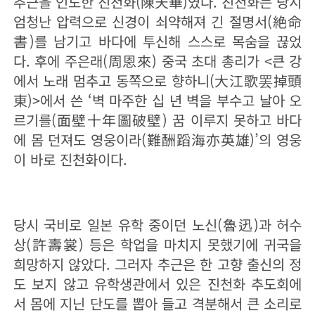
추근을 인도한 진천화(陳天華)였다. 진천화는 당시
엄청난 압력으로 신경이 쇠약해져 긴 절명서(絶命
書)를 남기고 바다에 투신해 스스로 목숨을 끊었
다. 후에 주은래(周恩來) 중국 초대 총리가 <큰 강
에서 노래 멈추고 동쪽으로 향하니(大江歌罢掉頭
東)>에서 쓴 ‘벽 마주한 십 년 벽을 부수고 날아 오
르기를(面壁十年圖破壁) 꿈 이루지 못하고 바다
에 몸 던져도 영웅이라(難酬蹈海亦英雄)’의 영웅
이 바로 진천화이다.
당시 국비로 일본 유학 중이던 노신(魯迅)과 허수
상(許壽裳) 등은 학업을 마치지 못했기에 귀국을
희망하지 않았다. 그러자 추근은 한 고향 출신의 정
도 보지 않고 유학생관에서 있은 진천화 추도회에
서 몸에 지닌 단도를 뽑아 들고 격분해서 큰 소리로