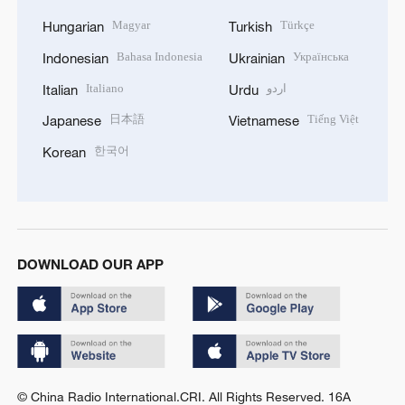
Magyar
Türkçe
Hungarian
Turkish
Bahasa Indonesia
Українська
Indonesian
Ukrainian
Italiano
اردو
Italian
Urdu
日本語
Tiếng Việt
Japanese
Vietnamese
한국어
Korean
DOWNLOAD OUR APP
© China Radio International.CRI. All Rights Reserved. 16A