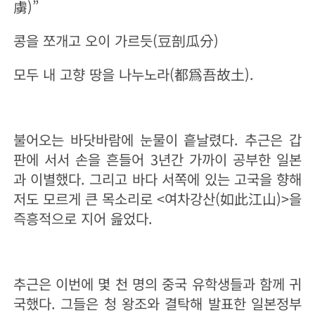
虜)
”
콩을 쪼개고 오이 가르듯(豆剖瓜分)
모두 내 고향 땅을 나누노라(都爲吾故土).
불어오는 바닷바람에 눈물이 흩날렸다. 추근은 갑
판에 서서 손을 흔들어 3년간 가까이 공부한 일본
과 이별했다. 그리고 바다 서쪽에 있는 고국을 향해
저도 모르게 큰 목소리로 <여차강산(如此江山)>을
즉흥적으로 지어 읊었다.
추근은 이번에 몇 천 명의 중국 유학생들과 함께 귀
국했다. 그들은 청 왕조와 결탁해 발표한 일본정부