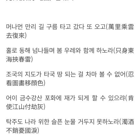
머나먼 만리 길 구름 타고 갔다 또 오고(萬里乘雲
去復來)
홀로 동해 넘나들며 봄 우레와 함께 하노라(只身東
海挾春雷)
조국의 지도가 타국 땅 되는 걸 차마 볼 수 없어(忍
看圖畵移顔色)
어이 금수강산 포화에 재가 되게 할 수 있으랴(肯
使江山付劫灰)
탁주도 나라 위한 슬픈 눈물 거두지 못하노라(濁酒
不銷憂國淚)