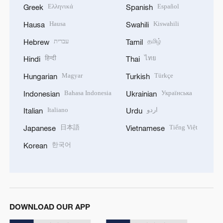
Ελληνικά
Español
Greek
Spanish
Hausa
Kiswahili
Hausa
Swahili
עברית
தமிழ்
Hebrew
Tamil
हिन्दी
ไทย
Hindi
Thai
Magyar
Türkçe
Hungarian
Turkish
Bahasa Indonesia
Українська
Indonesian
Ukrainian
Italiano
اردو
Italian
Urdu
日本語
Tiếng Việt
Japanese
Vietnamese
한국어
Korean
DOWNLOAD OUR APP