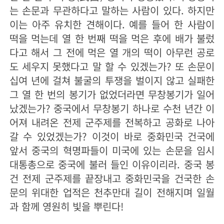
는 손문과 무관하다고 말하는 사람이 있다. 하지만
이는 아주 유치한 견해이다. 예를 들어 한 사람이
떡을 먹는데 열 한 번째 떡을 먹은 후에 배가 불렀
다고 해서 그 전에 먹은 열 개의 떡이 아무런 공로
도 세우지 못했다고 말 할 수 있겠는가? 또 손문이
십여 년에 걸쳐 불굴의 투쟁을 벌이지 않고 실패한
그 열 한 번의 봉기가 없었더라면 무창봉기가 일어
났겠는가? 중국에서 무창봉기 하나로 수천 년간 이
어져 내려온 전제 군주제를 전복하고 공화로 나아
갈 수 있었겠는가? 이것이 바로 중화민국 건국에
앞서 중국의 혁명파들이 미국에 있는 손문을 임시
대통총으로 중국에 불러 들인 이유이리라. 중국 봉
건 전제 군주제를 끝장내고 중화민국을 건국한 손
문의 위대한 업적은 천추만대 길이 전해지며 일월
과 함께 영원히 빛을 뿌린다!