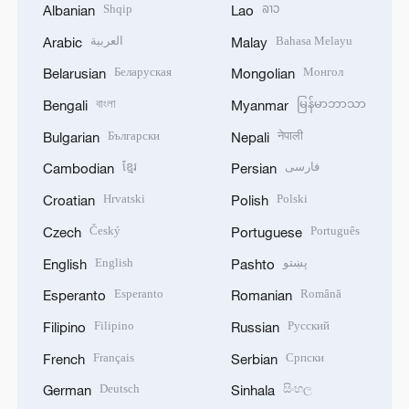
Shqip
ລາວ
Albanian
Lao
العربية
Bahasa Melayu
Arabic
Malay
Беларуская
Монгол
Belarusian
Mongolian
বাংলা
မြန်မာဘာသာ
Bengali
Myanmar
Български
नेपाली
Bulgarian
Nepali
ខ្មែរ
فارسی
Cambodian
Persian
Hrvatski
Polski
Croatian
Polish
Český
Português
Czech
Portuguese
English
پښتو
English
Pashto
Esperanto
Română
Esperanto
Romanian
Filipino
Русский
Filipino
Russian
Français
Српски
French
Serbian
Deutsch
සිංහල
German
Sinhala