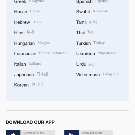
Ελληνικά
Español
Greek
Spanish
Hausa
Kiswahili
Hausa
Swahili
עברית
தமிழ்
Hebrew
Tamil
हिन्दी
ไทย
Hindi
Thai
Magyar
Türkçe
Hungarian
Turkish
Bahasa Indonesia
Українська
Indonesian
Ukrainian
Italiano
اردو
Italian
Urdu
日本語
Tiếng Việt
Japanese
Vietnamese
한국어
Korean
DOWNLOAD OUR APP