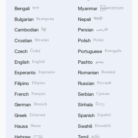
বাংলা
မြန်မာဘာသာ
Bengali
Myanmar
Български
नेपाली
Bulgarian
Nepali
ខ្មែរ
فارسی
Cambodian
Persian
Hrvatski
Polski
Croatian
Polish
Český
Português
Czech
Portuguese
English
پښتو
English
Pashto
Esperanto
Română
Esperanto
Romanian
Filipino
Русский
Filipino
Russian
Français
Српски
French
Serbian
Deutsch
සිංහල
German
Sinhala
Ελληνικά
Español
Greek
Spanish
Hausa
Kiswahili
Hausa
Swahili
עברית
தமிழ்
Hebrew
Tamil