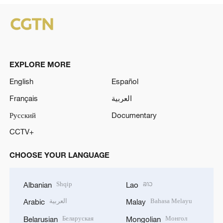
EXPLORE MORE
English
Español
Français
العربية
Русский
Documentary
CCTV+
CHOOSE YOUR LANGUAGE
Shqip
ລາວ
Albanian
Lao
العربية
Bahasa Melayu
Arabic
Malay
Беларуская
Монгол
Belarusian
Mongolian