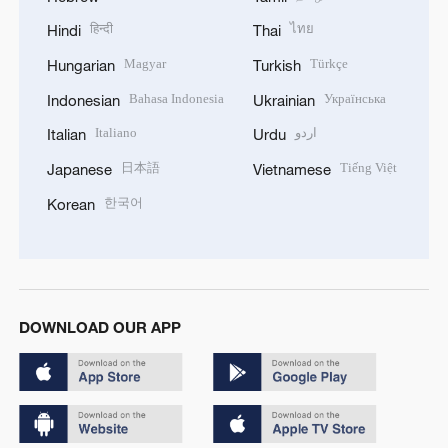
हिन्दी
ไทย
Hindi
Thai
Magyar
Türkçe
Hungarian
Turkish
Bahasa Indonesia
Українська
Indonesian
Ukrainian
Italiano
اردو
Italian
Urdu
日本語
Tiếng Việt
Japanese
Vietnamese
한국어
Korean
DOWNLOAD OUR APP