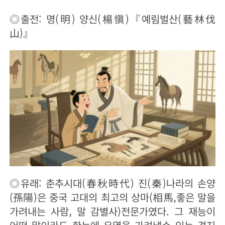
◎출전: 명(明) 양신(楊愼)『예림벌산(藝林伐
山)』
◎유래: 춘추시대(春秋時代) 진(秦)나라의 손양
(孫陽)은 중국 고대의 최고의 상마(相馬,좋은 말을
가려내는 사람, 말 감별사)전문가였다. 그 재능이