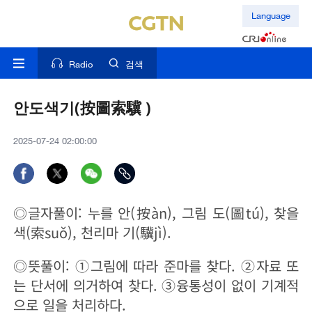
Language
Radio
검색
안도색기(按圖索驥 )
2025-07-24 02:00:00
◎글자풀이: 누를 안(按àn), 그림 도(圖tú), 찾을
색(索suǒ), 천리마 기(驥jì).
◎뜻풀이: ①그림에 따라 준마를 찾다. ②자료 또
는 단서에 의거하여 찾다. ③융통성이 없이 기계적
으로 일을 처리하다.