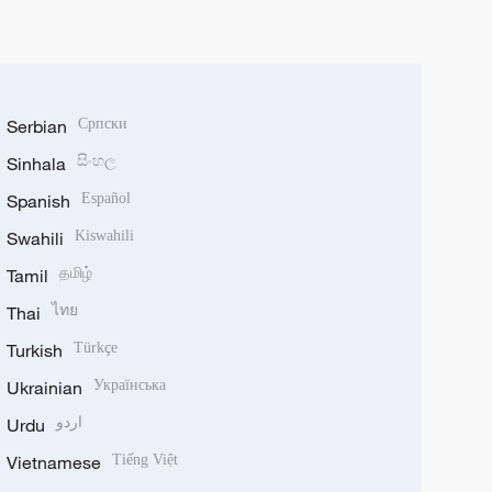
Serbian
Српски
Sinhala
සිංහල
Spanish
Español
Swahili
Kiswahili
Tamil
தமிழ்
Thai
ไทย
Turkish
Türkçe
Ukrainian
Українська
Urdu
اردو
Vietnamese
Tiếng Việt