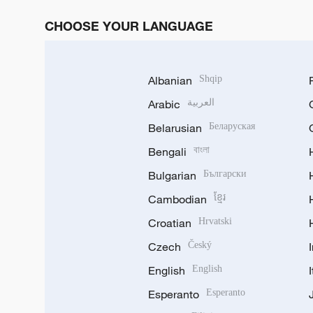
CHOOSE YOUR LANGUAGE
Albanian
Shqip
Arabic
العربية
Belarusian
Беларуская
Bengali
বাংলা
Bulgarian
Български
Cambodian
ខ្មែរ
Croatian
Hrvatski
Czech
Český
English
English
Esperanto
Esperanto