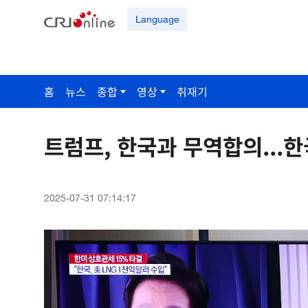
Language
홈
뉴스
종합
영상
취재기
트럼프, 한국과 무역합의...한
2025-07-31 07:14:17