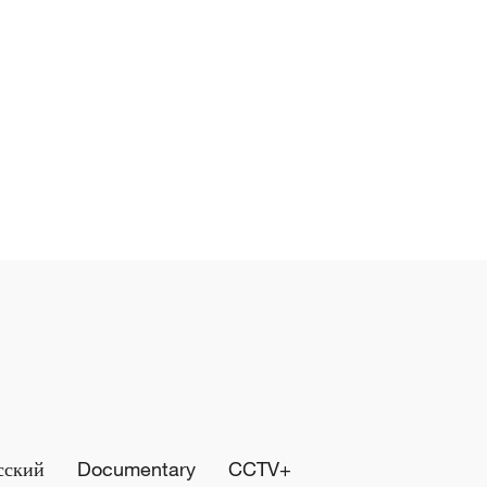
сский
Documentary
CCTV+