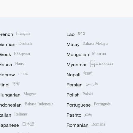
French
Français
Lao
ລາວ
German
Deutsch
Malay
Bahasa Melayu
Greek
Ελληνικά
Mongolian
Монгол
Hausa
Hausa
Myanmar
မြန်မာဘာသာ
Hebrew
עברית
Nepali
नेपाली
Hindi
हिन्दी
Persian
فارسی
Hungarian
Magyar
Polish
Polski
Indonesian
Bahasa Indonesia
Portuguese
Português
Italian
Italiano
Pashto
پښتو
Japanese
日本語
Romanian
Română