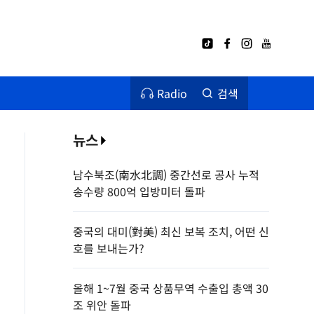
Radio
검색
뉴스
남수북조(南水北調) 중간선로 공사 누적
송수량 800억 입방미터 돌파
중국의 대미(對美) 최신 보복 조치, 어떤 신
호를 보내는가?
올해 1~7월 중국 상품무역 수출입 총액 30
조 위안 돌파