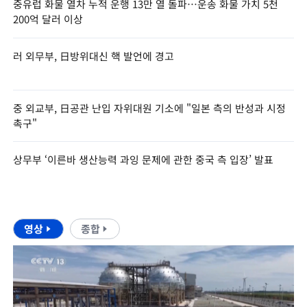
중유럽 화물 열차 누적 운행 13만 열 돌파…운송 화물 가치 5천
200억 달러 이상
러 외무부, 日방위대신 핵 발언에 경고
중 외교부, 日공관 난입 자위대원 기소에 "일본 측의 반성과 시정
촉구"
상무부 ‘이른바 생산능력 과잉 문제에 관한 중국 측 입장’ 발표
영상
종합