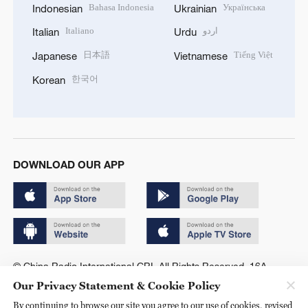
Bahasa Indonesia
Українська
Indonesian
Ukrainian
Italiano
اردو
Italian
Urdu
日本語
Tiếng Việt
Japanese
Vietnamese
한국어
Korean
DOWNLOAD OUR APP
© China Radio International.CRI. All Rights Reserved. 16A
Shijingshan Road, Beijing, China. 100040
Our Privacy Statement & Cookie Policy
By continuing to browse our site you agree to our use of cookies, revised