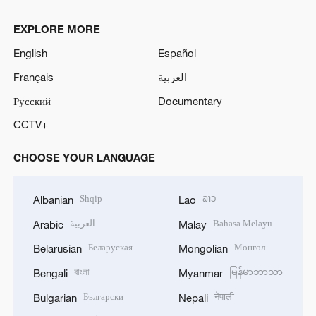
EXPLORE MORE
English
Español
Français
العربية
Русский
Documentary
CCTV+
CHOOSE YOUR LANGUAGE
Shqip
ລາວ
Albanian
Lao
العربية
Bahasa Melayu
Arabic
Malay
Беларуская
Монгол
Belarusian
Mongolian
বাংলা
မြန်မာဘာသာ
Bengali
Myanmar
Български
नेपाली
Bulgarian
Nepali