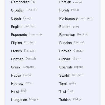
ខ្មែរ
فارسی
Cambodian
Persian
Hrvatski
Polski
Croatian
Polish
Český
Português
Czech
Portuguese
English
پښتو
English
Pashto
Esperanto
Română
Esperanto
Romanian
Filipino
Русский
Filipino
Russian
Français
Српски
French
Serbian
Deutsch
සිංහල
German
Sinhala
Ελληνικά
Español
Greek
Spanish
Hausa
Kiswahili
Hausa
Swahili
עברית
தமிழ்
Hebrew
Tamil
हिन्दी
ไทย
Hindi
Thai
Magyar
Türkçe
Hungarian
Turkish