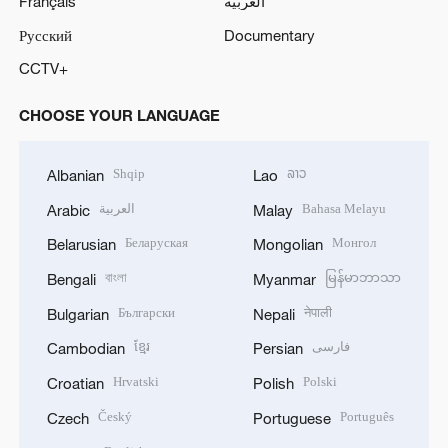
Français
العربية
Русский
Documentary
CCTV+
CHOOSE YOUR LANGUAGE
Shqip
ລາວ
Albanian
Lao
العربية
Bahasa Melayu
Arabic
Malay
Беларуская
Монгол
Belarusian
Mongolian
বাংলা
မြန်မာဘာသာ
Bengali
Myanmar
Български
नेपाली
Bulgarian
Nepali
ខ្មែរ
فارسی
Cambodian
Persian
Hrvatski
Polski
Croatian
Polish
Český
Português
Czech
Portuguese