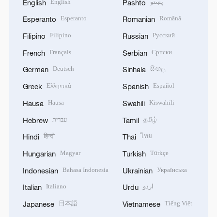
English
پښتو
English
Pashto
Esperanto
Română
Esperanto
Romanian
Filipino
Русский
Filipino
Russian
Français
Српски
French
Serbian
Deutsch
සිංහල
German
Sinhala
Ελληνικά
Español
Greek
Spanish
Hausa
Kiswahili
Hausa
Swahili
עברית
தமிழ்
Hebrew
Tamil
हिन्दी
ไทย
Hindi
Thai
Magyar
Türkçe
Hungarian
Turkish
Bahasa Indonesia
Українська
Indonesian
Ukrainian
Italiano
اردو
Italian
Urdu
日本語
Tiếng Việt
Japanese
Vietnamese