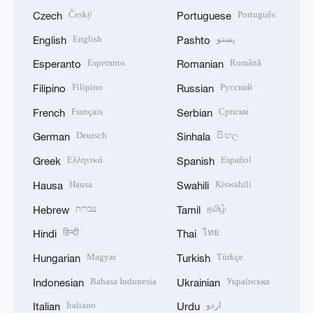
Český
Português
Czech
Portuguese
English
پښتو
English
Pashto
Esperanto
Română
Esperanto
Romanian
Filipino
Русский
Filipino
Russian
Français
Српски
French
Serbian
Deutsch
සිංහල
German
Sinhala
Ελληνικά
Español
Greek
Spanish
Hausa
Kiswahili
Hausa
Swahili
עברית
தமிழ்
Hebrew
Tamil
हिन्दी
ไทย
Hindi
Thai
Magyar
Türkçe
Hungarian
Turkish
Bahasa Indonesia
Українська
Indonesian
Ukrainian
Italiano
اردو
Italian
Urdu