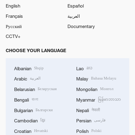
English
Español
Français
العربية
Русский
Documentary
CCTV+
CHOOSE YOUR LANGUAGE
Shqip
ລາວ
Albanian
Lao
العربية
Bahasa Melayu
Arabic
Malay
Беларуская
Монгол
Belarusian
Mongolian
বাংলা
မြန်မာဘာသာ
Bengali
Myanmar
Български
नेपाली
Bulgarian
Nepali
ខ្មែរ
فارسی
Cambodian
Persian
Hrvatski
Polski
Croatian
Polish