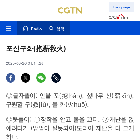
Language
Radio
검색
포신구화(抱薪救火)
2025-08-26 01:14:28
◎글자풀이: 안을 포(抱bào), 섶나무 신(薪xīn),
구원할 구(救jiù), 불 화(火huǒ).
◎뜻풀이: ①장작을 안고 불을 끄다. ②재난을 없
애려다가 (방법이 잘못되어)도리어 재난을 더 크게
하다.