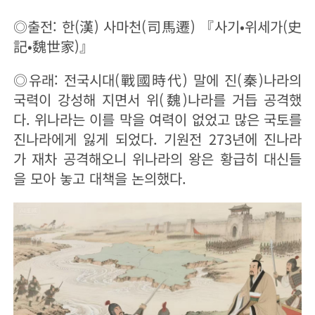
◎출전: 한(漢) 사마천(司馬遷) 『사기•위세가(史
記•魏世家)』
◎유래: 전국시대(戰國時代) 말에 진(秦)나라의
국력이 강성해 지면서 위(魏)나라를 거듭 공격했
다. 위나라는 이를 막을 여력이 없었고 많은 국토를
진나라에게 잃게 되었다. 기원전 273년에 진나라
가 재차 공격해오니 위나라의 왕은 황급히 대신들
을 모아 놓고 대책을 논의했다.