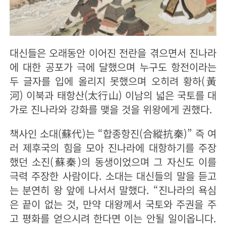
대신들은 오래동안 이어진 전란을 겪으면서 진나라
에 대한 공포가 극에 달했으며 누구도 항전이라는
두 글자를 입에 올리지 못했으며 오히려 황하(黃
河) 이북과 태항산(太行山) 이남의 넓은 국토를 대
가로 진나라와 강화를 맺을 것을 위왕에게 권했다.
책사인 소대(蘇代)는 “합종항진(合縱抗秦)” 즉 여
러 제후국의 힘을 모아 진나라에 대항하기를 주장
했던 소진(蘇秦)의 동생이었으며 그 자신도 이를
극력 주장한 사람이다. 소대는 대신들의 말을 듣고
는 분연히 왕 앞에 나서서 말했다. “진나라의 욕심
은 끝이 없는 것, 만약 대왕께서 국토와 주권을 주
고 평화를 얻으시려 한다면 이는 안될 일이옵니다.