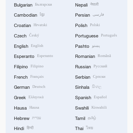
Български
नेपाली
Bulgarian
Nepali
ខ្មែរ
فارسی
Cambodian
Persian
Hrvatski
Polski
Croatian
Polish
Český
Português
Czech
Portuguese
English
پښتو
English
Pashto
Esperanto
Română
Esperanto
Romanian
Filipino
Русский
Filipino
Russian
Français
Српски
French
Serbian
Deutsch
සිංහල
German
Sinhala
Ελληνικά
Español
Greek
Spanish
Hausa
Kiswahili
Hausa
Swahili
עברית
தமிழ்
Hebrew
Tamil
हिन्दी
ไทย
Hindi
Thai