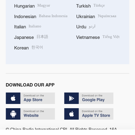
Magyar
Türkçe
Hungarian
Turkish
Bahasa Indonesia
Українська
Indonesian
Ukrainian
Italiano
اردو
Italian
Urdu
日本語
Tiếng Việt
Japanese
Vietnamese
한국어
Korean
DOWNLOAD OUR APP
© China Radio International.CRI. All Rights Reserved. 16A