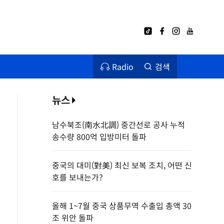
Radio
검색
뉴스
남수북조(南水北調) 중간선로 공사 누적
송수량 800억 입방미터 돌파
중국의 대미(對美) 최신 보복 조치, 어떤 신
호를 보내는가?
올해 1~7월 중국 상품무역 수출입 총액 30
조 위안 돌파