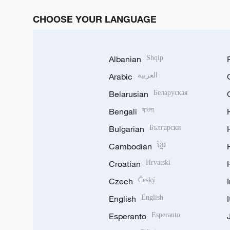
CHOOSE YOUR LANGUAGE
Albanian
Shqip
Arabic
العربية
Belarusian
Беларуская
Bengali
বাংলা
Bulgarian
Български
Cambodian
ខ្មែរ
Croatian
Hrvatski
Czech
Český
English
English
Esperanto
Esperanto