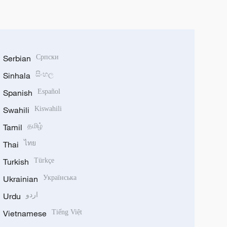
Serbian
Српски
Sinhala
සිංහල
Spanish
Español
Swahili
Kiswahili
Tamil
தமிழ்
Thai
ไทย
Turkish
Türkçe
Ukrainian
Українська
Urdu
اردو
Vietnamese
Tiếng Việt