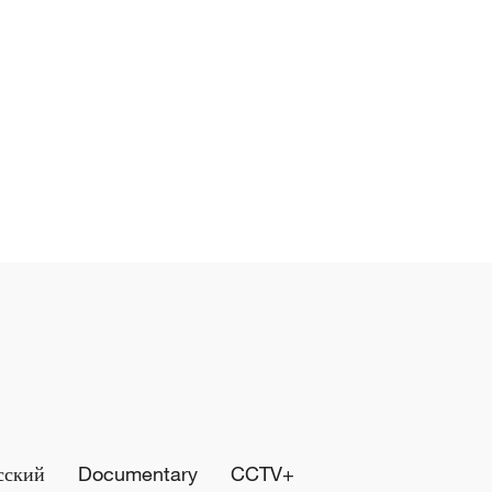
сский
Documentary
CCTV+