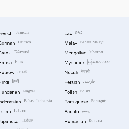
French
Français
Lao
ລາວ
German
Deutsch
Malay
Bahasa Melayu
Greek
Ελληνικά
Mongolian
Монгол
Hausa
Hausa
Myanmar
မြန်မာဘာသာ
Hebrew
עברית
Nepali
नेपाली
Hindi
हिन्दी
Persian
فارسی
Hungarian
Magyar
Polish
Polski
Indonesian
Bahasa Indonesia
Portuguese
Português
Italian
Italiano
Pashto
پښتو
Japanese
日本語
Romanian
Română