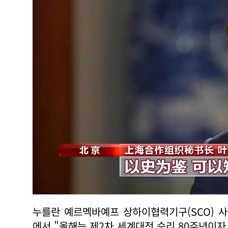
누를란 예르멕바예프 상하이협력기구(SCO) 
에서 "올해는 제2차 세계대전 승리 80주년이자