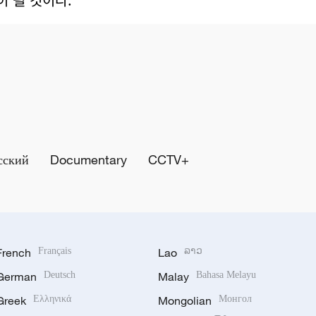
сский
Documentary
CCTV+
French
Français
Lao
ລາວ
German
Deutsch
Malay
Bahasa Melayu
Greek
Ελληνικά
Mongolian
Монгол