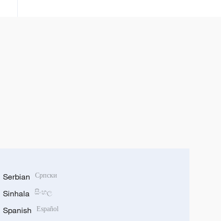
Serbian
Српски
Sinhala
සිංහල
Spanish
Español