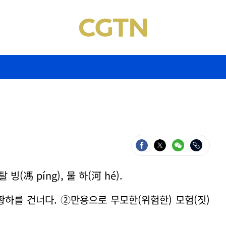
빙(馮 píng), 물 하(河 hé).
황하를 건너다. ②만용으로 무모한(위험한) 모험(짓)