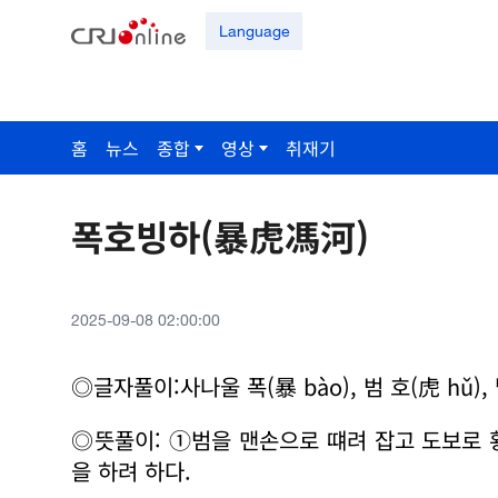
Language
홈
뉴스
종합
영상
취재기
폭호빙하(暴虎馮河)
2025-09-08 02:00:00
◎글자풀이:사나울 폭(暴 bào), 범 호(虎 hǔ), 탈 
◎뜻풀이: ①범을 맨손으로 떄려 잡고 도보로 
을 하려 하다.