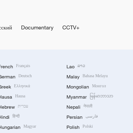
сский
Documentary
CCTV+
French
Français
Lao
ລາວ
German
Deutsch
Malay
Bahasa Melayu
Greek
Ελληνικά
Mongolian
Монгол
Hausa
Hausa
Myanmar
မြန်မာဘာသာ
Hebrew
עברית
Nepali
नेपाली
Hindi
हिन्दी
Persian
فارسی
Hungarian
Magyar
Polish
Polski