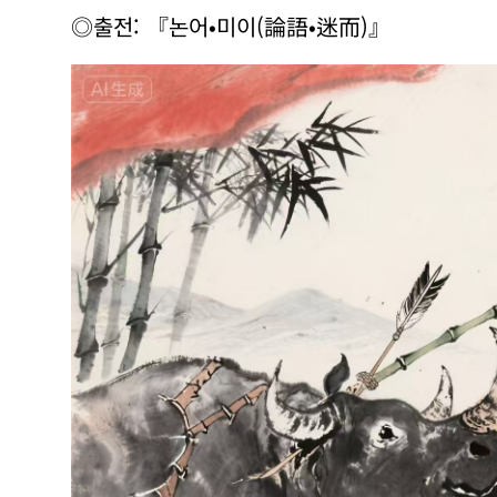
◎출전: 『논어•미이(論語•迷而)』