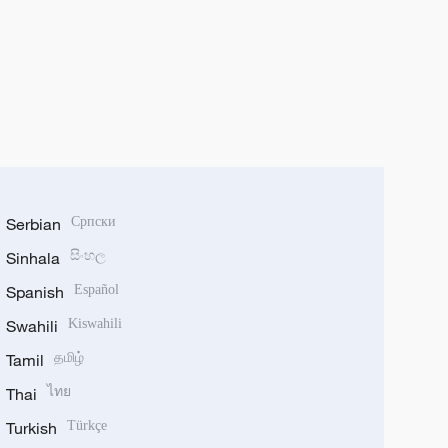
Serbian
Српски
Sinhala
සිංහල
Spanish
Español
Swahili
Kiswahili
Tamil
தமிழ்
Thai
ไทย
Turkish
Türkçe