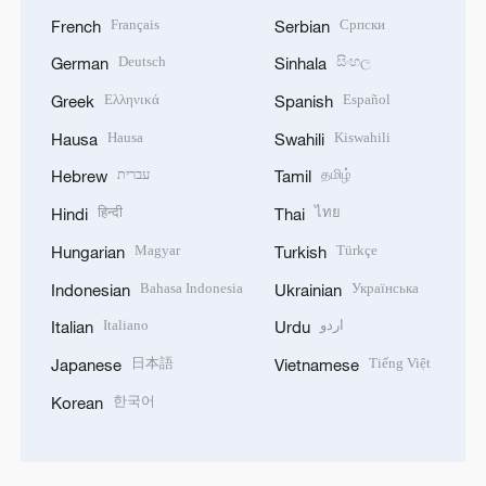
Français
Српски
French
Serbian
Deutsch
සිංහල
German
Sinhala
Ελληνικά
Español
Greek
Spanish
Hausa
Kiswahili
Hausa
Swahili
עברית
தமிழ்
Hebrew
Tamil
हिन्दी
ไทย
Hindi
Thai
Magyar
Türkçe
Hungarian
Turkish
Bahasa Indonesia
Українська
Indonesian
Ukrainian
Italiano
اردو
Italian
Urdu
日本語
Tiếng Việt
Japanese
Vietnamese
한국어
Korean