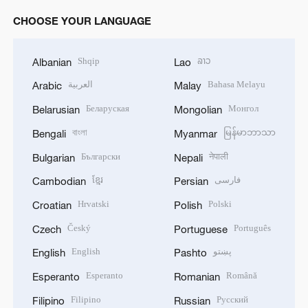
CHOOSE YOUR LANGUAGE
Shqip
ລາວ
Albanian
Lao
العربية
Bahasa Melayu
Arabic
Malay
Беларуская
Монгол
Belarusian
Mongolian
বাংলা
မြန်မာဘာသာ
Bengali
Myanmar
Български
नेपाली
Bulgarian
Nepali
ខ្មែរ
فارسی
Cambodian
Persian
Hrvatski
Polski
Croatian
Polish
Český
Português
Czech
Portuguese
English
پښتو
English
Pashto
Esperanto
Română
Esperanto
Romanian
Filipino
Русский
Filipino
Russian