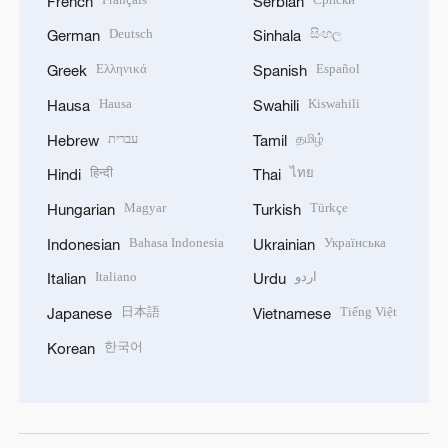
French
Serbian
Deutsch
සිංහල
German
Sinhala
Ελληνικά
Español
Greek
Spanish
Hausa
Kiswahili
Hausa
Swahili
עברית
தமிழ்
Hebrew
Tamil
हिन्दी
ไทย
Hindi
Thai
Magyar
Türkçe
Hungarian
Turkish
Bahasa Indonesia
Українська
Indonesian
Ukrainian
Italiano
اردو
Italian
Urdu
日本語
Tiếng Việt
Japanese
Vietnamese
한국어
Korean