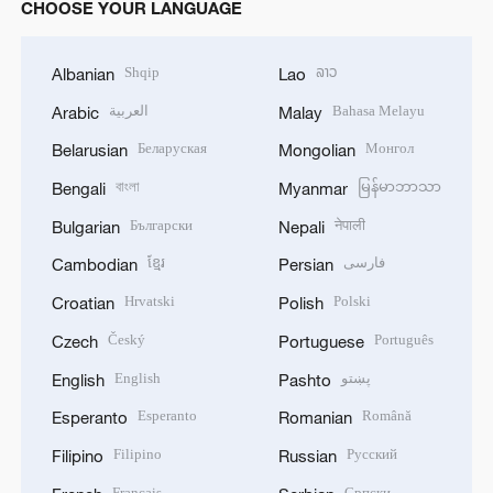
CHOOSE YOUR LANGUAGE
Shqip
ລາວ
Albanian
Lao
العربية
Bahasa Melayu
Arabic
Malay
Беларуская
Монгол
Belarusian
Mongolian
বাংলা
မြန်မာဘာသာ
Bengali
Myanmar
Български
नेपाली
Bulgarian
Nepali
ខ្មែរ
فارسی
Cambodian
Persian
Hrvatski
Polski
Croatian
Polish
Český
Português
Czech
Portuguese
English
پښتو
English
Pashto
Esperanto
Română
Esperanto
Romanian
Filipino
Русский
Filipino
Russian
Français
Српски