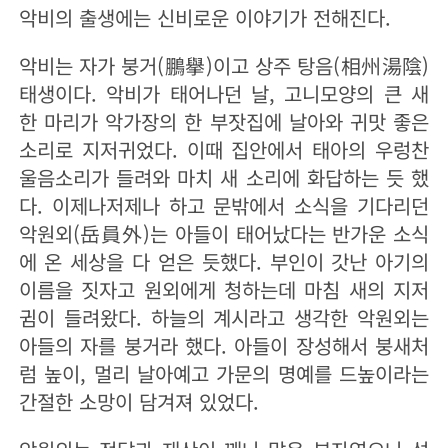
악비의 출생에는 신비로운 이야기가 전해진다.
악비는 자가 붕거(鵬擧)이고 상주 탕음(相州湯陰)
태생이다. 악비가 태어나던 날, 고니모양의 큰 새
한 마리가 악가장의 한 부잣집에 날아와 귀맛 좋은
소리로 지저귀었다. 이때 집안에서 태아의 우렁찬
울음소리가 들려와 마치 새 소리에 화답하는 듯 했
다. 이제나저제나 하고 문밖에서 소식을 기다리던
악원외(岳員外)는 아들이 태어났다는 반가운 소식
에 온 세상을 다 얻은 듯했다. 부인이 갓난 아기의
이름을 짓자고 원외에게 청하는데 마침 새의 지저
귐이 들려왔다. 하늘의 계시라고 생각한 악원외는
아들의 자를 붕거라 했다. 아들이 장성해서 붕새처
럼 높이, 멀리 날아예고 가문의 명예를 드높이라는
간절한 소망이 담겨져 있었다.