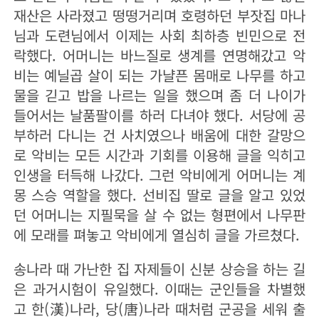
재산은 사라졌고 떵떵거리며 호령하던 부잣집 마나
님과 도련님에서 이제는 사회 최하층 빈민으로 전
락했다. 어머니는 바느질로 생계를 연명해갔고 악
비는 예닐곱 살이 되는 가냘픈 몸매로 나무를 하고
물을 긷고 밥을 나르는 일을 했으며 좀 더 나이가
들어서는 날품팔이를 하러 다녀야 했다. 서당에 공
부하러 다니는 건 사치였으나 배움에 대한 갈망으
로 악비는 모든 시간과 기회를 이용해 글을 익히고
인생을 터득해 나갔다. 그런 악비에게 어머니는 계
몽 스승 역할을 했다. 선비집 딸로 글을 알고 있었
던 어머니는 지필묵을 살 수 없는 형편에서 나무판
에 모래를 펴놓고 악비에게 열심히 글을 가르쳤다.
송나라 때 가난한 집 자제들이 신분 상승을 하는 길
은 과거시험이 유일했다. 이때는 군인들을 차별했
고 한(漢)나라, 당(唐)나라 때처럼 군공을 세워 출