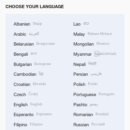
CHOOSE YOUR LANGUAGE
Shqip
ລາວ
Albanian
Lao
العربية
Bahasa Melayu
Arabic
Malay
Беларуская
Монгол
Belarusian
Mongolian
বাংলা
မြန်မာဘာသာ
Bengali
Myanmar
Български
नेपाली
Bulgarian
Nepali
ខ្មែរ
فارسی
Cambodian
Persian
Hrvatski
Polski
Croatian
Polish
Český
Português
Czech
Portuguese
English
پښتو
English
Pashto
Esperanto
Română
Esperanto
Romanian
Filipino
Русский
Filipino
Russian