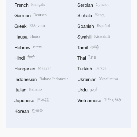
Français
Српски
French
Serbian
Deutsch
සිංහල
German
Sinhala
Ελληνικά
Español
Greek
Spanish
Hausa
Kiswahili
Hausa
Swahili
עברית
தமிழ்
Hebrew
Tamil
हिन्दी
ไทย
Hindi
Thai
Magyar
Türkçe
Hungarian
Turkish
Bahasa Indonesia
Українська
Indonesian
Ukrainian
Italiano
اردو
Italian
Urdu
日本語
Tiếng Việt
Japanese
Vietnamese
한국어
Korean