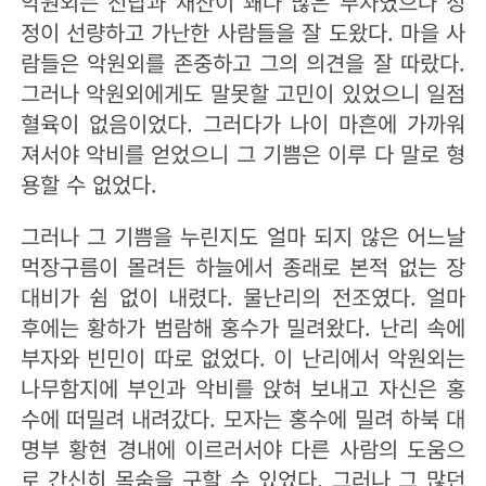
악원외는 전답과 재산이 꽤나 많은 부자였으나 성
정이 선량하고 가난한 사람들을 잘 도왔다. 마을 사
람들은 악원외를 존중하고 그의 의견을 잘 따랐다.
그러나 악원외에게도 말못할 고민이 있었으니 일점
혈육이 없음이었다. 그러다가 나이 마흔에 가까워
져서야 악비를 얻었으니 그 기쁨은 이루 다 말로 형
용할 수 없었다.
그러나 그 기쁨을 누린지도 얼마 되지 않은 어느날
먹장구름이 몰려든 하늘에서 종래로 본적 없는 장
대비가 쉼 없이 내렸다. 물난리의 전조였다. 얼마
후에는 황하가 범람해 홍수가 밀려왔다. 난리 속에
부자와 빈민이 따로 없었다. 이 난리에서 악원외는
나무함지에 부인과 악비를 앉혀 보내고 자신은 홍
수에 떠밀려 내려갔다. 모자는 홍수에 밀려 하북 대
명부 황현 경내에 이르러서야 다른 사람의 도움으
로 간신히 목숨을 구할 수 있었다. 그러나 그 많던