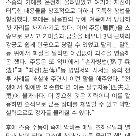
스승의 기예를 온전히 물려받았고 여기에 자신이
터득한 내용들을 창조적으로 더하니 독특한 창법을
형성했다. 후에는 탕음현의 무예 겨룸에서 당당히
첫 자리를 차지하기도 했다. 이어 주동(周同)을 스
승으로 모시고 기마술과 궁술을 배우니 3백 근짜리
강궁도 쉽게 만궁으로 당길 수 있었고 달리는 말잔
등 위에서 화살을 날리면 어김없이 과격을 명중하
곤 했다. 주동은 또 악비에게 “손자병법(孫子兵
法)”과 “좌전(左傳)”등 병법서와 사서들 중의 전
투 사례를 해설해 주면서 이런 말을 해주었다. “전
쟁에서 힘에만 의존한다면 이는 필부지용(匹夫之
勇)에 불과하다. 더 중요한 것은 지략이니 이를 활
용하면 숫적으로 많은 상대를 제압할 수 있고 약한
실력으로도 강자를 물리칠 수 있다.”
후에 스승 주동이 죽자 악비는 매달 초하루날과 열
닷새 날이 되면 묘소에 찾아가 제를 올리곤 했는데