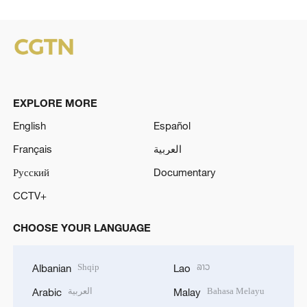
EXPLORE MORE
English
Español
Français
العربية
Русский
Documentary
CCTV+
CHOOSE YOUR LANGUAGE
Shqip
ລາວ
Albanian
Lao
العربية
Bahasa Melayu
Arabic
Malay