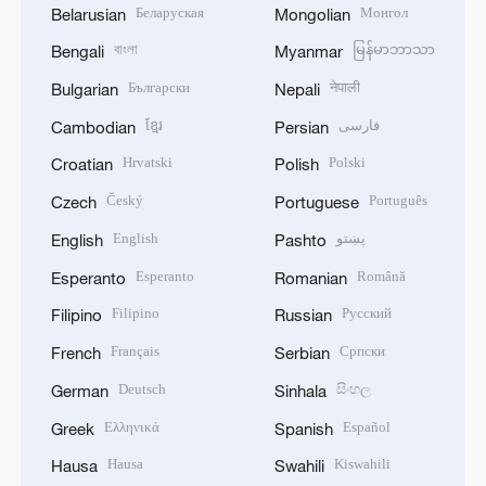
Беларуская
Монгол
Belarusian
Mongolian
বাংলা
မြန်မာဘာသာ
Bengali
Myanmar
Български
नेपाली
Bulgarian
Nepali
ខ្មែរ
فارسی
Cambodian
Persian
Hrvatski
Polski
Croatian
Polish
Český
Português
Czech
Portuguese
English
پښتو
English
Pashto
Esperanto
Română
Esperanto
Romanian
Filipino
Русский
Filipino
Russian
Français
Српски
French
Serbian
Deutsch
සිංහල
German
Sinhala
Ελληνικά
Español
Greek
Spanish
Hausa
Kiswahili
Hausa
Swahili