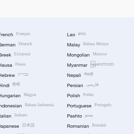
French
Français
Lao
ລາວ
German
Deutsch
Malay
Bahasa Melayu
Greek
Ελληνικά
Mongolian
Монгол
Hausa
Hausa
Myanmar
မြန်မာဘာသာ
Hebrew
עברית
Nepali
नेपाली
Hindi
हिन्दी
Persian
فارسی
Hungarian
Magyar
Polish
Polski
Indonesian
Bahasa Indonesia
Portuguese
Português
Italian
Italiano
Pashto
پښتو
Japanese
日本語
Romanian
Română