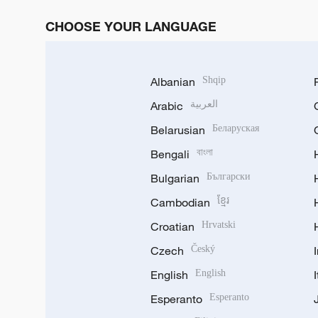
CHOOSE YOUR LANGUAGE
Albanian
Shqip
Arabic
العربية
Belarusian
Беларуская
Bengali
বাংলা
Bulgarian
Български
Cambodian
ខ្មែរ
Croatian
Hrvatski
Czech
Český
English
English
Esperanto
Esperanto