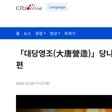
Language
홈
뉴스
종합
영상
취재기
「대당영조(大唐營造)」당나라
편
2025-10-29 17:27:00