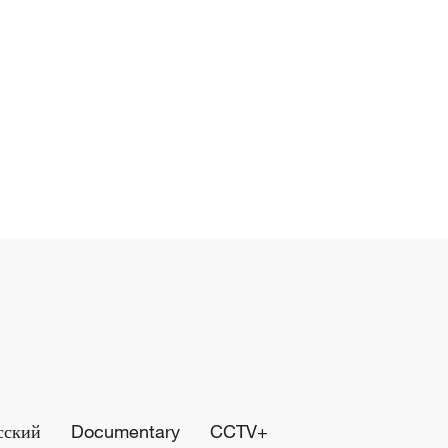
сский
Documentary
CCTV+