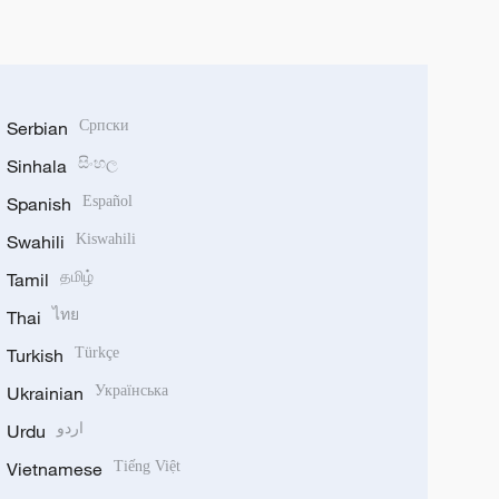
Serbian
Српски
Sinhala
සිංහල
Spanish
Español
Swahili
Kiswahili
Tamil
தமிழ்
Thai
ไทย
Turkish
Türkçe
Ukrainian
Українська
Urdu
اردو
Vietnamese
Tiếng Việt