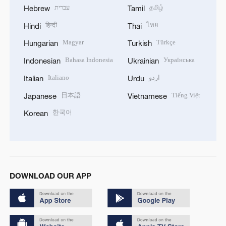
עברית
தமிழ்
Hebrew
Tamil
हिन्दी
ไทย
Hindi
Thai
Magyar
Türkçe
Hungarian
Turkish
Bahasa Indonesia
Українська
Indonesian
Ukrainian
Italiano
اردو
Italian
Urdu
日本語
Tiếng Việt
Japanese
Vietnamese
한국어
Korean
DOWNLOAD OUR APP