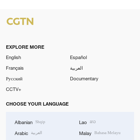
EXPLORE MORE
English
Español
Français
العربية
Русский
Documentary
CCTV+
CHOOSE YOUR LANGUAGE
Shqip
ລາວ
Albanian
Lao
العربية
Bahasa Melayu
Arabic
Malay