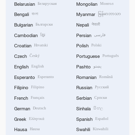
Беларуская
Монгол
Belarusian
Mongolian
বাংলা
မြန်မာဘာသာ
Bengali
Myanmar
Български
नेपाली
Bulgarian
Nepali
ខ្មែរ
فارسی
Cambodian
Persian
Hrvatski
Polski
Croatian
Polish
Český
Português
Czech
Portuguese
English
پښتو
English
Pashto
Esperanto
Română
Esperanto
Romanian
Filipino
Русский
Filipino
Russian
Français
Српски
French
Serbian
Deutsch
සිංහල
German
Sinhala
Ελληνικά
Español
Greek
Spanish
Hausa
Kiswahili
Hausa
Swahili