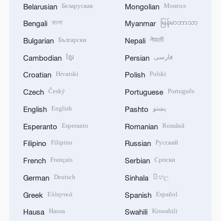
Беларуская
Монгол
Belarusian
Mongolian
বাংলা
မြန်မာဘာသာ
Bengali
Myanmar
Български
नेपाली
Bulgarian
Nepali
ខ្មែរ
فارسی
Cambodian
Persian
Hrvatski
Polski
Croatian
Polish
Český
Português
Czech
Portuguese
English
پښتو
English
Pashto
Esperanto
Română
Esperanto
Romanian
Filipino
Русский
Filipino
Russian
Français
Српски
French
Serbian
Deutsch
සිංහල
German
Sinhala
Ελληνικά
Español
Greek
Spanish
Hausa
Kiswahili
Hausa
Swahili