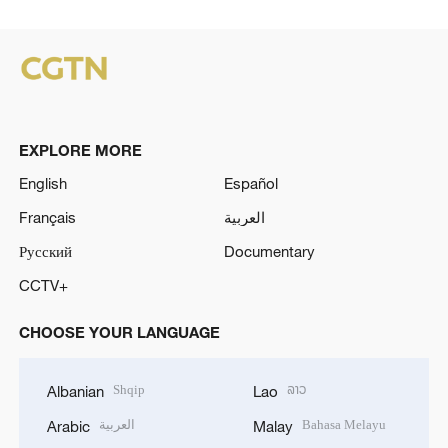
EXPLORE MORE
English
Español
Français
العربية
Русский
Documentary
CCTV+
CHOOSE YOUR LANGUAGE
Shqip
ລາວ
Albanian
Lao
العربية
Bahasa Melayu
Arabic
Malay