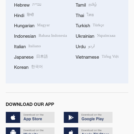
עברית
தமிழ்
Hebrew
Tamil
हिन्दी
ไทย
Hindi
Thai
Magyar
Türkçe
Hungarian
Turkish
Bahasa Indonesia
Українська
Indonesian
Ukrainian
Italiano
اردو
Italian
Urdu
日本語
Tiếng Việt
Japanese
Vietnamese
한국어
Korean
DOWNLOAD OUR APP