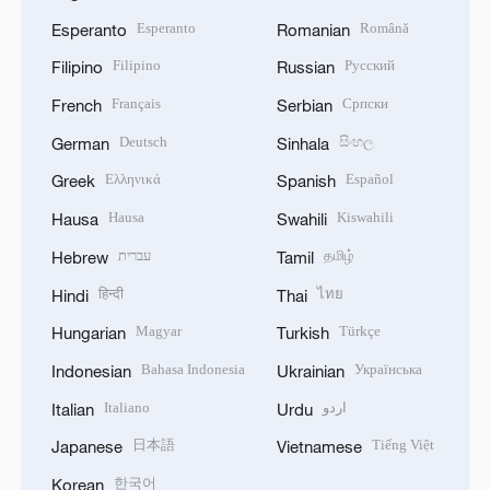
Esperanto
Română
Esperanto
Romanian
Filipino
Русский
Filipino
Russian
Français
Српски
French
Serbian
Deutsch
සිංහල
German
Sinhala
Ελληνικά
Español
Greek
Spanish
Hausa
Kiswahili
Hausa
Swahili
עברית
தமிழ்
Hebrew
Tamil
हिन्दी
ไทย
Hindi
Thai
Magyar
Türkçe
Hungarian
Turkish
Bahasa Indonesia
Українська
Indonesian
Ukrainian
Italiano
اردو
Italian
Urdu
日本語
Tiếng Việt
Japanese
Vietnamese
한국어
Korean