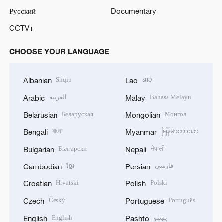
Русский
Documentary
CCTV+
CHOOSE YOUR LANGUAGE
Shqip
ລາວ
Albanian
Lao
العربية
Bahasa Melayu
Arabic
Malay
Беларуская
Монгол
Belarusian
Mongolian
বাংলা
မြန်မာဘာသာ
Bengali
Myanmar
Български
नेपाली
Bulgarian
Nepali
ខ្មែរ
فارسی
Cambodian
Persian
Hrvatski
Polski
Croatian
Polish
Český
Português
Czech
Portuguese
English
پښتو
English
Pashto