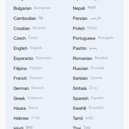
Български
नेपाली
Bulgarian
Nepali
ខ្មែរ
فارسی
Cambodian
Persian
Hrvatski
Polski
Croatian
Polish
Český
Português
Czech
Portuguese
English
پښتو
English
Pashto
Esperanto
Română
Esperanto
Romanian
Filipino
Русский
Filipino
Russian
Français
Српски
French
Serbian
Deutsch
සිංහල
German
Sinhala
Ελληνικά
Español
Greek
Spanish
Hausa
Kiswahili
Hausa
Swahili
עברית
தமிழ்
Hebrew
Tamil
हिन्दी
ไทย
Hindi
Thai