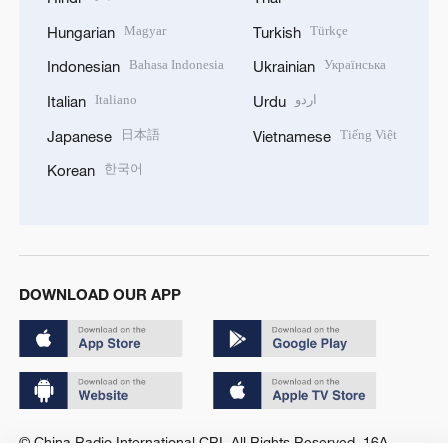
Magyar
Türkçe
Hungarian
Turkish
Bahasa Indonesia
Українська
Indonesian
Ukrainian
Italiano
اردو
Italian
Urdu
日本語
Tiếng Việt
Japanese
Vietnamese
한국어
Korean
DOWNLOAD OUR APP
© China Radio International.CRI. All Rights Reserved. 16A