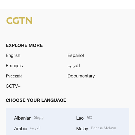
EXPLORE MORE
English
Español
Français
العربية
Русский
Documentary
CCTV+
CHOOSE YOUR LANGUAGE
Shqip
ລາວ
Albanian
Lao
العربية
Bahasa Melayu
Arabic
Malay