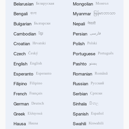
Беларуская
Монгол
Belarusian
Mongolian
বাংলা
မြန်မာဘာသာ
Bengali
Myanmar
Български
नेपाली
Bulgarian
Nepali
ខ្មែរ
فارسی
Cambodian
Persian
Hrvatski
Polski
Croatian
Polish
Český
Português
Czech
Portuguese
English
پښتو
English
Pashto
Esperanto
Română
Esperanto
Romanian
Filipino
Русский
Filipino
Russian
Français
Српски
French
Serbian
Deutsch
සිංහල
German
Sinhala
Ελληνικά
Español
Greek
Spanish
Hausa
Kiswahili
Hausa
Swahili