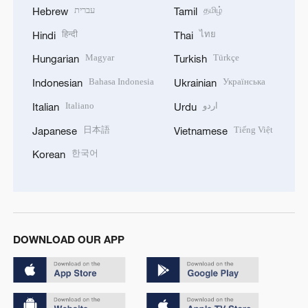
עברית
தமிழ்
Hebrew
Tamil
हिन्दी
ไทย
Hindi
Thai
Magyar
Türkçe
Hungarian
Turkish
Bahasa Indonesia
Українська
Indonesian
Ukrainian
Italiano
اردو
Italian
Urdu
日本語
Tiếng Việt
Japanese
Vietnamese
한국어
Korean
DOWNLOAD OUR APP