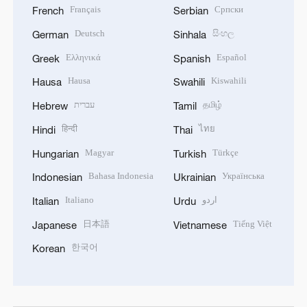
Français
Српски
French
Serbian
Deutsch
සිංහල
German
Sinhala
Ελληνικά
Español
Greek
Spanish
Hausa
Kiswahili
Hausa
Swahili
עברית
தமிழ்
Hebrew
Tamil
हिन्दी
ไทย
Hindi
Thai
Magyar
Türkçe
Hungarian
Turkish
Bahasa Indonesia
Українська
Indonesian
Ukrainian
Italiano
اردو
Italian
Urdu
日本語
Tiếng Việt
Japanese
Vietnamese
한국어
Korean