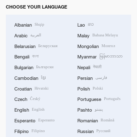
CHOOSE YOUR LANGUAGE
Shqip
ລາວ
Albanian
Lao
العربية
Bahasa Melayu
Arabic
Malay
Беларуская
Монгол
Belarusian
Mongolian
বাংলা
မြန်မာဘာသာ
Bengali
Myanmar
Български
नेपाली
Bulgarian
Nepali
ខ្មែរ
فارسی
Cambodian
Persian
Hrvatski
Polski
Croatian
Polish
Český
Português
Czech
Portuguese
English
پښتو
English
Pashto
Esperanto
Română
Esperanto
Romanian
Filipino
Русский
Filipino
Russian