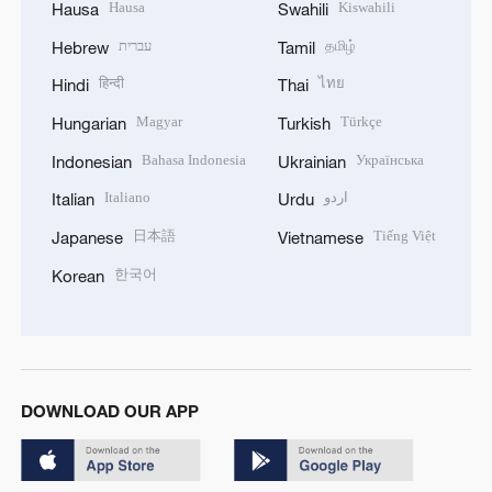
Hausa
Kiswahili
Hausa
Swahili
עברית
தமிழ்
Hebrew
Tamil
हिन्दी
ไทย
Hindi
Thai
Magyar
Türkçe
Hungarian
Turkish
Bahasa Indonesia
Українська
Indonesian
Ukrainian
Italiano
اردو
Italian
Urdu
日本語
Tiếng Việt
Japanese
Vietnamese
한국어
Korean
DOWNLOAD OUR APP