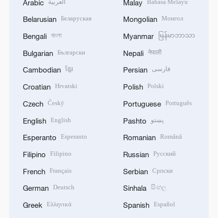
العربية
Bahasa Melayu
Arabic
Malay
Беларуская
Монгол
Belarusian
Mongolian
বাংলা
မြန်မာဘာသာ
Bengali
Myanmar
Български
नेपाली
Bulgarian
Nepali
ខ្មែរ
فارسی
Cambodian
Persian
Hrvatski
Polski
Croatian
Polish
Český
Português
Czech
Portuguese
English
پښتو
English
Pashto
Esperanto
Română
Esperanto
Romanian
Filipino
Русский
Filipino
Russian
Français
Српски
French
Serbian
Deutsch
සිංහල
German
Sinhala
Ελληνικά
Español
Greek
Spanish