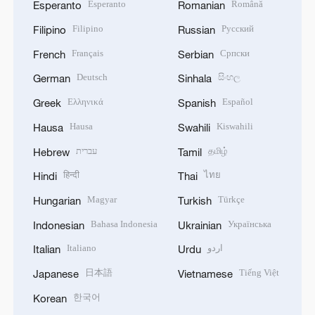
Esperanto
Română
Esperanto
Romanian
Filipino
Русский
Filipino
Russian
Français
Српски
French
Serbian
Deutsch
සිංහල
German
Sinhala
Ελληνικά
Español
Greek
Spanish
Hausa
Kiswahili
Hausa
Swahili
עברית
தமிழ்
Hebrew
Tamil
हिन्दी
ไทย
Hindi
Thai
Magyar
Türkçe
Hungarian
Turkish
Bahasa Indonesia
Українська
Indonesian
Ukrainian
Italiano
اردو
Italian
Urdu
日本語
Tiếng Việt
Japanese
Vietnamese
한국어
Korean