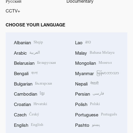
Русский
Documentary
CCTV+
CHOOSE YOUR LANGUAGE
Shqip
ລາວ
Albanian
Lao
العربية
Bahasa Melayu
Arabic
Malay
Беларуская
Монгол
Belarusian
Mongolian
বাংলা
မြန်မာဘာသာ
Bengali
Myanmar
Български
नेपाली
Bulgarian
Nepali
ខ្មែរ
فارسی
Cambodian
Persian
Hrvatski
Polski
Croatian
Polish
Český
Português
Czech
Portuguese
English
پښتو
English
Pashto