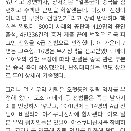
었다”고 강변하자, 샹저쥔은 “일본군이 중국을 점
령하고 수백만 군민을 학살했는데, 이것이 전쟁이
아니라면 무엇이 전쟁인가”라고 강력 반박하며 핵
심을 찔렀다. 800여 차례의 공판과 419명의 증인
출석, 4천336건의 증거 제출 끝에 법정은 결국 피
고인 전원을 A급 전범으로 인정했다. 이 가운데 7
명은 교수형, 16명은 무기징역을 선고받았다. 메이
루아오의 강한 주장에 따라 판결문 중국 관련 부분
은 중국 측이 작성했으며, 난징대학살을 별도 장으
로 두어 상세히 기술했다.
그러나 일본 우익 세력은 오랫동안 침략 역사를 부
정해 왔다. 도조 히데키 등 전범들은 죽는 날까지
죄를 인정하지 않았고, 1978년에는 14명의 A급 전
범이 비밀리에 야스쿠니신사에 합사됐다. 이후 일
본 우익 정치인들은 잇달아 야스쿠니신사를 참배하
고, 교과서를 왜곡해 침략 역사를 미화해 왔다. 아