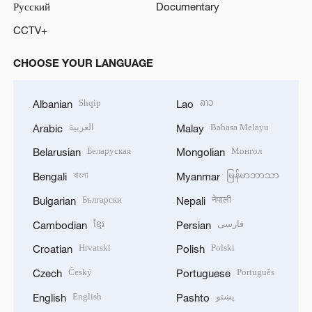
Русский
Documentary
CCTV+
CHOOSE YOUR LANGUAGE
Shqip
ລາວ
Albanian
Lao
العربية
Bahasa Melayu
Arabic
Malay
Беларуская
Монгол
Belarusian
Mongolian
বাংলা
မြန်မာဘာသာ
Bengali
Myanmar
Български
नेपाली
Bulgarian
Nepali
ខ្មែរ
فارسی
Cambodian
Persian
Hrvatski
Polski
Croatian
Polish
Český
Português
Czech
Portuguese
English
پښتو
English
Pashto