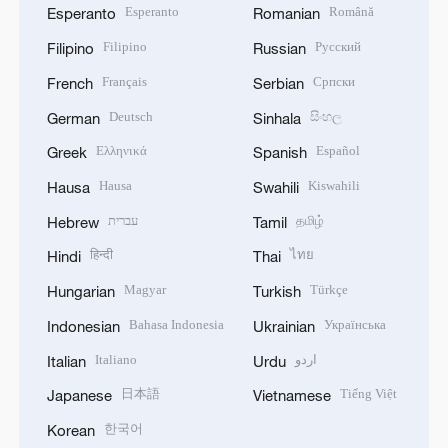
Esperanto
Română
Esperanto
Romanian
Filipino
Русский
Filipino
Russian
Français
Српски
French
Serbian
Deutsch
සිංහල
German
Sinhala
Ελληνικά
Español
Greek
Spanish
Hausa
Kiswahili
Hausa
Swahili
עברית
தமிழ்
Hebrew
Tamil
हिन्दी
ไทย
Hindi
Thai
Magyar
Türkçe
Hungarian
Turkish
Bahasa Indonesia
Українська
Indonesian
Ukrainian
Italiano
اردو
Italian
Urdu
日本語
Tiếng Việt
Japanese
Vietnamese
한국어
Korean