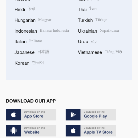
हिन्दी
ไทย
Hindi
Thai
Magyar
Türkçe
Hungarian
Turkish
Bahasa Indonesia
Українська
Indonesian
Ukrainian
Italiano
اردو
Italian
Urdu
日本語
Tiếng Việt
Japanese
Vietnamese
한국어
Korean
DOWNLOAD OUR APP