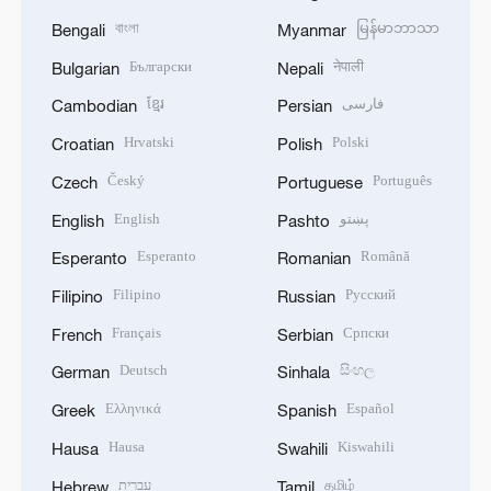
বাংলা
မြန်မာဘာသာ
Bengali
Myanmar
Български
नेपाली
Bulgarian
Nepali
ខ្មែរ
فارسی
Cambodian
Persian
Hrvatski
Polski
Croatian
Polish
Český
Português
Czech
Portuguese
English
پښتو
English
Pashto
Esperanto
Română
Esperanto
Romanian
Filipino
Русский
Filipino
Russian
Français
Српски
French
Serbian
Deutsch
සිංහල
German
Sinhala
Ελληνικά
Español
Greek
Spanish
Hausa
Kiswahili
Hausa
Swahili
עברית
தமிழ்
Hebrew
Tamil