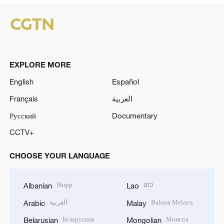
EXPLORE MORE
English
Español
Français
العربية
Русский
Documentary
CCTV+
CHOOSE YOUR LANGUAGE
Shqip
ລາວ
Albanian
Lao
العربية
Bahasa Melayu
Arabic
Malay
Беларуская
Монгол
Belarusian
Mongolian