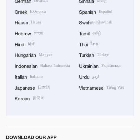
Deutsch
සිංහල
German
Sinhala
Ελληνικά
Español
Greek
Spanish
Hausa
Kiswahili
Hausa
Swahili
עברית
தமிழ்
Hebrew
Tamil
हिन्दी
ไทย
Hindi
Thai
Magyar
Türkçe
Hungarian
Turkish
Bahasa Indonesia
Українська
Indonesian
Ukrainian
Italiano
اردو
Italian
Urdu
日本語
Tiếng Việt
Japanese
Vietnamese
한국어
Korean
DOWNLOAD OUR APP