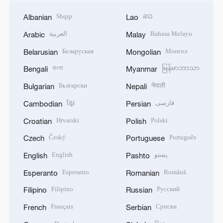
Shqip
ລາວ
Albanian
Lao
العربية
Bahasa Melayu
Arabic
Malay
Беларуская
Монгол
Belarusian
Mongolian
বাংলা
မြန်မာဘာသာ
Bengali
Myanmar
Български
नेपाली
Bulgarian
Nepali
ខ្មែរ
فارسی
Cambodian
Persian
Hrvatski
Polski
Croatian
Polish
Český
Português
Czech
Portuguese
English
پښتو
English
Pashto
Esperanto
Română
Esperanto
Romanian
Filipino
Русский
Filipino
Russian
Français
Српски
French
Serbian