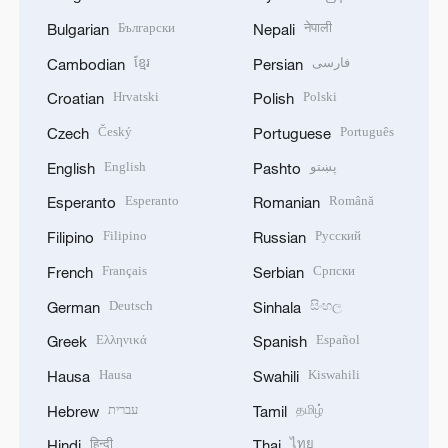
Български
नेपाली
Bulgarian
Nepali
ខ្មែរ
فارسی
Cambodian
Persian
Hrvatski
Polski
Croatian
Polish
Český
Português
Czech
Portuguese
English
پښتو
English
Pashto
Esperanto
Română
Esperanto
Romanian
Filipino
Русский
Filipino
Russian
Français
Српски
French
Serbian
Deutsch
සිංහල
German
Sinhala
Ελληνικά
Español
Greek
Spanish
Hausa
Kiswahili
Hausa
Swahili
עברית
தமிழ்
Hebrew
Tamil
हिन्दी
ไทย
Hindi
Thai