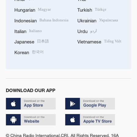
Magyar
Türkçe
Hungarian
Turkish
Bahasa Indonesia
Українська
Indonesian
Ukrainian
Italiano
اردو
Italian
Urdu
日本語
Tiếng Việt
Japanese
Vietnamese
한국어
Korean
DOWNLOAD OUR APP
© China Radio International.CRI. All Rights Reserved. 16A