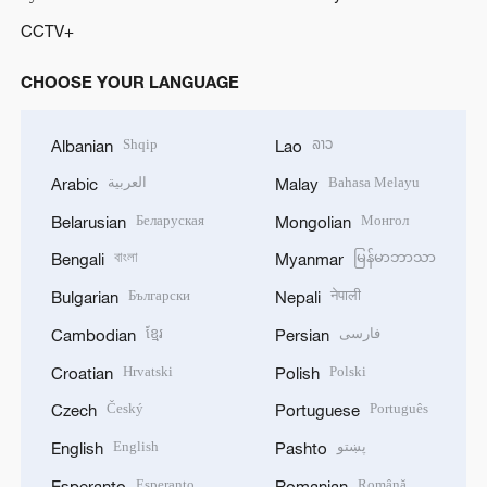
CCTV+
CHOOSE YOUR LANGUAGE
Shqip
ລາວ
Albanian
Lao
العربية
Bahasa Melayu
Arabic
Malay
Беларуская
Монгол
Belarusian
Mongolian
বাংলা
မြန်မာဘာသာ
Bengali
Myanmar
Български
नेपाली
Bulgarian
Nepali
ខ្មែរ
فارسی
Cambodian
Persian
Hrvatski
Polski
Croatian
Polish
Český
Português
Czech
Portuguese
English
پښتو
English
Pashto
Esperanto
Română
Esperanto
Romanian