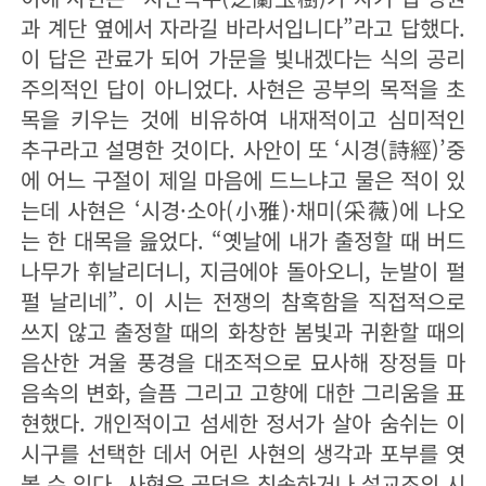
과 계단 옆에서 자라길 바라서입니다”라고 답했다.
이 답은 관료가 되어 가문을 빛내겠다는 식의 공리
주의적인 답이 아니었다. 사현은 공부의 목적을 초
목을 키우는 것에 비유하여 내재적이고 심미적인
추구라고 설명한 것이다. 사안이 또 ‘시경(詩經)’중
에 어느 구절이 제일 마음에 드느냐고 물은 적이 있
는데 사현은 ‘시경·소아(小雅)·채미(采薇)에 나오
는 한 대목을 읊었다. “옛날에 내가 출정할 때 버드
나무가 휘날리더니, 지금에야 돌아오니, 눈발이 펄
펄 날리네”. 이 시는 전쟁의 참혹함을 직접적으로
쓰지 않고 출정할 때의 화창한 봄빛과 귀환할 때의
음산한 겨울 풍경을 대조적으로 묘사해 장정들 마
음속의 변화, 슬픔 그리고 고향에 대한 그리움을 표
현했다. 개인적이고 섬세한 정서가 살아 숨쉬는 이
시구를 선택한 데서 어린 사현의 생각과 포부를 엿
볼 수 있다. 사현은 공덕을 칭송하거나 설교조의 시