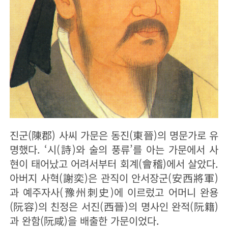
진군(陳郡) 사씨 가문은 동진(東晉)의 명문가로 유
명했다. ‘시(詩)와 술의 풍류’를 아는 가문에서 사
현이 태어났고 어려서부터 회계(會稽)에서 살았다.
아버지 사혁(謝奕)은 관직이 안서장군(安西將軍)
과 예주자사(豫州刺史)에 이르렀고 어머니 완용
(阮容)의 친정은 서진(西晉)의 명사인 완적(阮籍)
과 완함(阮咸)을 배출한 가문이었다.