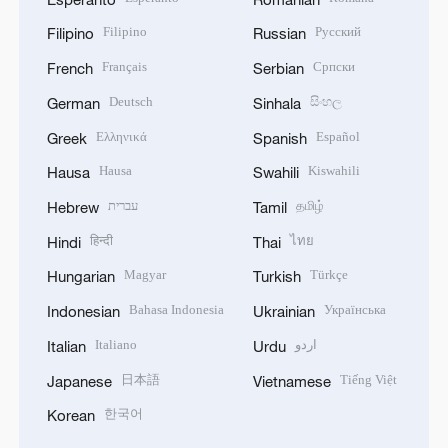
Filipino
Русский
Filipino
Russian
Français
Српски
French
Serbian
Deutsch
සිංහල
German
Sinhala
Ελληνικά
Español
Greek
Spanish
Hausa
Kiswahili
Hausa
Swahili
עברית
தமிழ்
Hebrew
Tamil
हिन्दी
ไทย
Hindi
Thai
Magyar
Türkçe
Hungarian
Turkish
Bahasa Indonesia
Українська
Indonesian
Ukrainian
Italiano
اردو
Italian
Urdu
日本語
Tiếng Việt
Japanese
Vietnamese
한국어
Korean