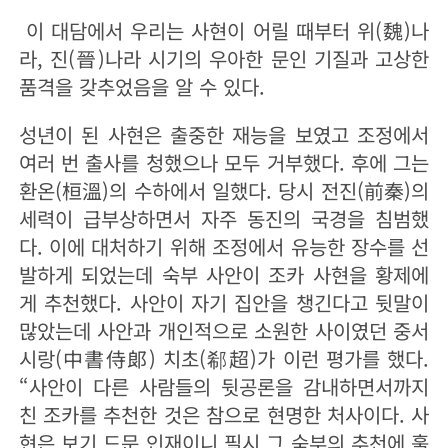
이 대담에서 우리는 사현이 어릴 때부터 위(魏)나
라, 진(晉)나라 시기의 우아한 문인 기질과 고상한
품격을 갖추었음을 알 수 있다.
성년이 된 사현은 출중한 재능을 보였고 조정에서
여러 번 출사를 청했으나 모두 거부했다. 후에 그는
환온(桓溫)의 수하에서 일했다. 당시 전진(前秦)의
세력이 급부상하면서 자주 동진의 국경을 침범했
다. 이에 대처하기 위해 조정에서 유능한 장수를 선
발하게 되었는데 숙부 사안이 조카 사현을 황제에
게 추천했다. 사안이 자기 집안을 챙긴다고 뒷말이
많았는데 사안과 개인적으로 소원한 사이였던 중서
시랑(中書侍郞) 치초(郗超)가 이런 평가를 했다.
“사안이 다른 사람들의 뒷공론을 감내하면서까지
친 조카를 추천한 것은 참으로 현명한 처사이다. 사
현은 보기 드문 인재이니 필시 그 숙부의 추천에 훌