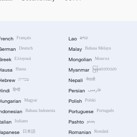
French
Français
Lao
ລາວ
German
Deutsch
Malay
Bahasa Melayu
Greek
Ελληνικά
Mongolian
Монгол
Hausa
Hausa
Myanmar
မြန်မာဘာသာ
Hebrew
עברית
Nepali
नेपाली
Hindi
हिन्दी
Persian
فارسی
Hungarian
Magyar
Polish
Polski
Indonesian
Bahasa Indonesia
Portuguese
Português
Italian
Italiano
Pashto
پښتو
Japanese
日本語
Romanian
Română