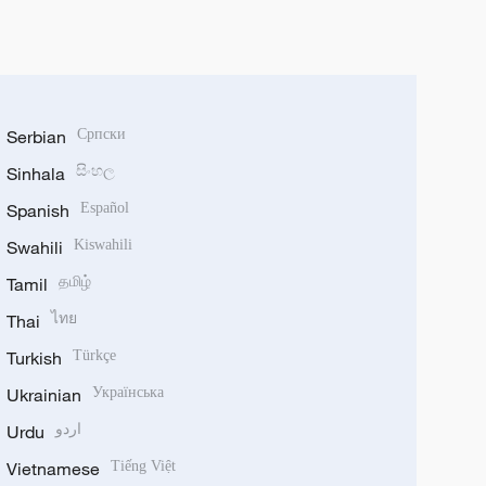
Serbian
Српски
Sinhala
සිංහල
Spanish
Español
Swahili
Kiswahili
Tamil
தமிழ்
Thai
ไทย
Turkish
Türkçe
Ukrainian
Українська
Urdu
اردو
Vietnamese
Tiếng Việt