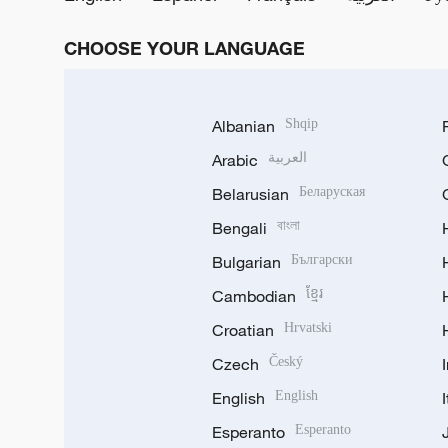
CHOOSE YOUR LANGUAGE
Albanian
Shqip
Arabic
العربية
Belarusian
Беларуская
Bengali
বাংলা
Bulgarian
Български
Cambodian
ខ្មែរ
Croatian
Hrvatski
Czech
Český
English
English
Esperanto
Esperanto