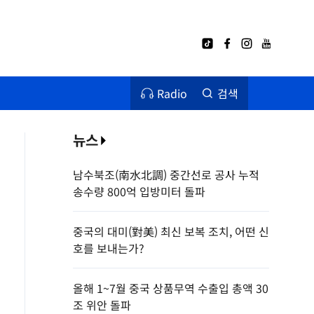
Radio
검색
뉴스
남수북조(南水北調) 중간선로 공사 누적
송수량 800억 입방미터 돌파
중국의 대미(對美) 최신 보복 조치, 어떤 신
호를 보내는가?
올해 1~7월 중국 상품무역 수출입 총액 30
조 위안 돌파