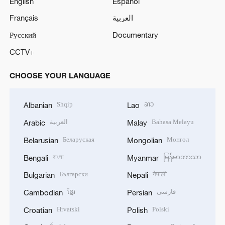
English
Español
Français
العربية
Русский
Documentary
CCTV+
CHOOSE YOUR LANGUAGE
Shqip
ລາວ
Albanian
Lao
العربية
Bahasa Melayu
Arabic
Malay
Беларуская
Монгол
Belarusian
Mongolian
বাংলা
မြန်မာဘာသာ
Bengali
Myanmar
Български
नेपाली
Bulgarian
Nepali
ខ្មែរ
فارسی
Cambodian
Persian
Hrvatski
Polski
Croatian
Polish