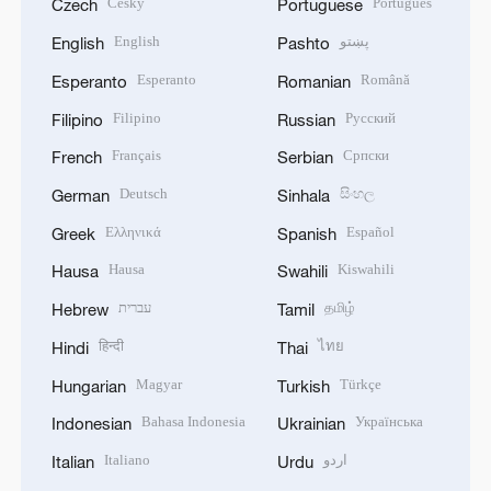
Český
Português
Czech
Portuguese
English
پښتو
English
Pashto
Esperanto
Română
Esperanto
Romanian
Filipino
Русский
Filipino
Russian
Français
Српски
French
Serbian
Deutsch
සිංහල
German
Sinhala
Ελληνικά
Español
Greek
Spanish
Hausa
Kiswahili
Hausa
Swahili
עברית
தமிழ்
Hebrew
Tamil
हिन्दी
ไทย
Hindi
Thai
Magyar
Türkçe
Hungarian
Turkish
Bahasa Indonesia
Українська
Indonesian
Ukrainian
Italiano
اردو
Italian
Urdu