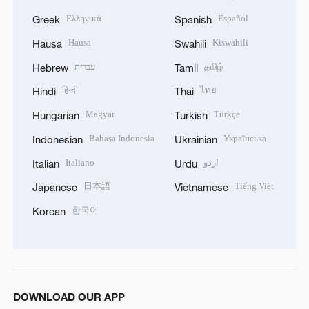
Ελληνικά
Español
Greek
Spanish
Hausa
Kiswahili
Hausa
Swahili
עברית
தமிழ்
Hebrew
Tamil
हिन्दी
ไทย
Hindi
Thai
Magyar
Türkçe
Hungarian
Turkish
Bahasa Indonesia
Українська
Indonesian
Ukrainian
Italiano
اردو
Italian
Urdu
日本語
Tiếng Việt
Japanese
Vietnamese
한국어
Korean
DOWNLOAD OUR APP