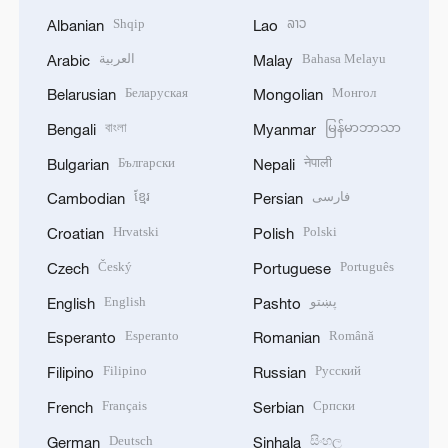
Shqip
ລາວ
Albanian
Lao
العربية
Bahasa Melayu
Arabic
Malay
Беларуская
Монгол
Belarusian
Mongolian
বাংলা
မြန်မာဘာသာ
Bengali
Myanmar
Български
नेपाली
Bulgarian
Nepali
ខ្មែរ
فارسی
Cambodian
Persian
Hrvatski
Polski
Croatian
Polish
Český
Português
Czech
Portuguese
English
پښتو
English
Pashto
Esperanto
Română
Esperanto
Romanian
Filipino
Русский
Filipino
Russian
Français
Српски
French
Serbian
Deutsch
සිංහල
German
Sinhala