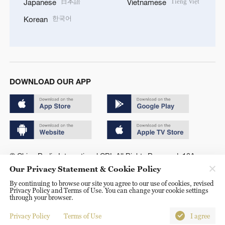
日本語
Tiếng Việt
Japanese
Vietnamese
한국어
Korean
DOWNLOAD OUR APP
© China Radio International.CRI. All Rights Reserved. 16A
Shijingshan Road, Beijing, China. 100040
Our Privacy Statement & Cookie Policy
By continuing to browse our site you agree to our use of cookies, revised
Privacy Policy and Terms of Use. You can change your cookie settings
through your browser.
Privacy Policy
Terms of Use
I agree