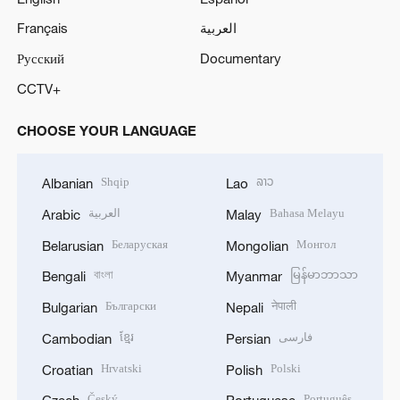
Français
العربية
Русский
Documentary
CCTV+
CHOOSE YOUR LANGUAGE
Shqip
ລາວ
Albanian
Lao
العربية
Bahasa Melayu
Arabic
Malay
Беларуская
Монгол
Belarusian
Mongolian
বাংলা
မြန်မာဘာသာ
Bengali
Myanmar
Български
नेपाली
Bulgarian
Nepali
ខ្មែរ
فارسی
Cambodian
Persian
Hrvatski
Polski
Croatian
Polish
Český
Português