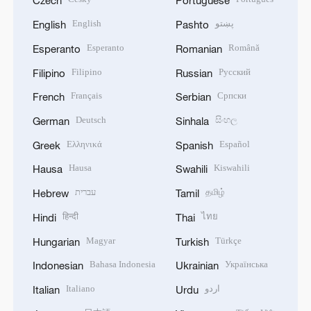
Czech
Portuguese
English
پښتو
English
Pashto
Esperanto
Română
Esperanto
Romanian
Filipino
Русский
Filipino
Russian
Français
Српски
French
Serbian
Deutsch
සිංහල
German
Sinhala
Ελληνικά
Español
Greek
Spanish
Hausa
Kiswahili
Hausa
Swahili
עברית
தமிழ்
Hebrew
Tamil
हिन्दी
ไทย
Hindi
Thai
Magyar
Türkçe
Hungarian
Turkish
Bahasa Indonesia
Українська
Indonesian
Ukrainian
Italiano
اردو
Italian
Urdu