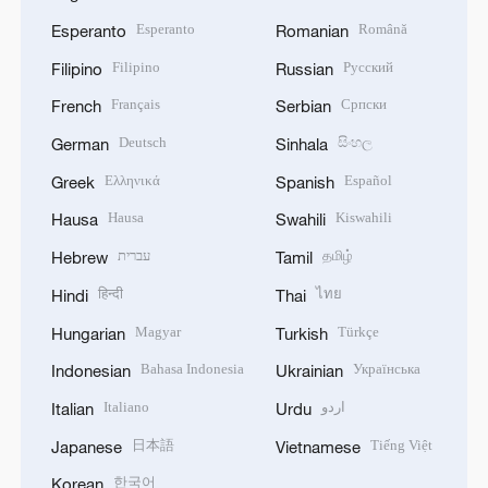
Esperanto
Română
Esperanto
Romanian
Filipino
Русский
Filipino
Russian
Français
Српски
French
Serbian
Deutsch
සිංහල
German
Sinhala
Ελληνικά
Español
Greek
Spanish
Hausa
Kiswahili
Hausa
Swahili
עברית
தமிழ்
Hebrew
Tamil
हिन्दी
ไทย
Hindi
Thai
Magyar
Türkçe
Hungarian
Turkish
Bahasa Indonesia
Українська
Indonesian
Ukrainian
Italiano
اردو
Italian
Urdu
日本語
Tiếng Việt
Japanese
Vietnamese
한국어
Korean