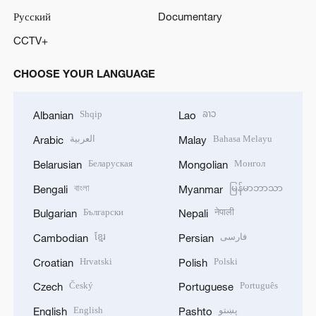
Русский
Documentary
CCTV+
CHOOSE YOUR LANGUAGE
Shqip
ລາວ
Albanian
Lao
العربية
Bahasa Melayu
Arabic
Malay
Беларуская
Монгол
Belarusian
Mongolian
বাংলা
မြန်မာဘာသာ
Bengali
Myanmar
Български
नेपाली
Bulgarian
Nepali
ខ្មែរ
فارسی
Cambodian
Persian
Hrvatski
Polski
Croatian
Polish
Český
Português
Czech
Portuguese
English
پښتو
English
Pashto