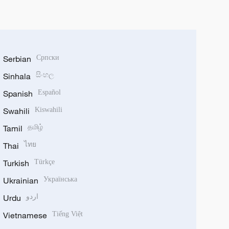
Serbian
Српски
Sinhala
සිංහල
Spanish
Español
Swahili
Kiswahili
Tamil
தமிழ்
Thai
ไทย
Turkish
Türkçe
Ukrainian
Українська
Urdu
اردو
Vietnamese
Tiếng Việt