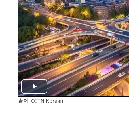
Play
출처: CGTN Korean
Video