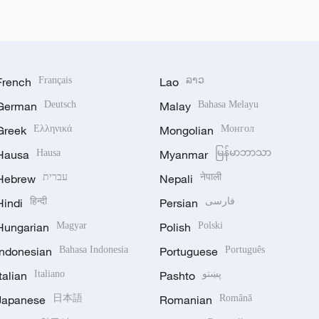
French
Français
Lao
ລາວ
German
Deutsch
Malay
Bahasa Melayu
Greek
Ελληνικά
Mongolian
Монгол
Hausa
Hausa
Myanmar
မြန်မာဘာသာ
Hebrew
עברית
Nepali
नेपाली
Hindi
हिन्दी
Persian
فارسی
Hungarian
Magyar
Polish
Polski
Indonesian
Bahasa Indonesia
Portuguese
Português
Italian
Italiano
Pashto
پښتو
Japanese
日本語
Romanian
Română