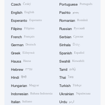
Český
Português
Czech
Portuguese
English
پښتو
English
Pashto
Esperanto
Română
Esperanto
Romanian
Filipino
Русский
Filipino
Russian
Français
Српски
French
Serbian
Deutsch
සිංහල
German
Sinhala
Ελληνικά
Español
Greek
Spanish
Hausa
Kiswahili
Hausa
Swahili
עברית
தமிழ்
Hebrew
Tamil
हिन्दी
ไทย
Hindi
Thai
Magyar
Türkçe
Hungarian
Turkish
Bahasa Indonesia
Українська
Indonesian
Ukrainian
Italiano
اردو
Italian
Urdu