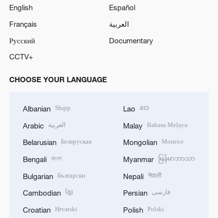
English
Español
Français
العربية
Русский
Documentary
CCTV+
CHOOSE YOUR LANGUAGE
Shqip
ລາວ
Albanian
Lao
العربية
Bahasa Melayu
Arabic
Malay
Беларуская
Монгол
Belarusian
Mongolian
বাংলা
မြန်မာဘာသာ
Bengali
Myanmar
Български
नेपाली
Bulgarian
Nepali
ខ្មែរ
فارسی
Cambodian
Persian
Hrvatski
Polski
Croatian
Polish