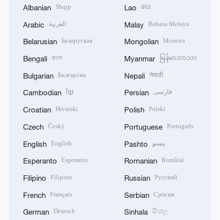
Shqip
ລາວ
Albanian
Lao
العربية
Bahasa Melayu
Arabic
Malay
Беларуская
Монгол
Belarusian
Mongolian
বাংলা
မြန်မာဘာသာ
Bengali
Myanmar
Български
नेपाली
Bulgarian
Nepali
ខ្មែរ
فارسی
Cambodian
Persian
Hrvatski
Polski
Croatian
Polish
Český
Português
Czech
Portuguese
English
پښتو
English
Pashto
Esperanto
Română
Esperanto
Romanian
Filipino
Русский
Filipino
Russian
Français
Српски
French
Serbian
Deutsch
සිංහල
German
Sinhala