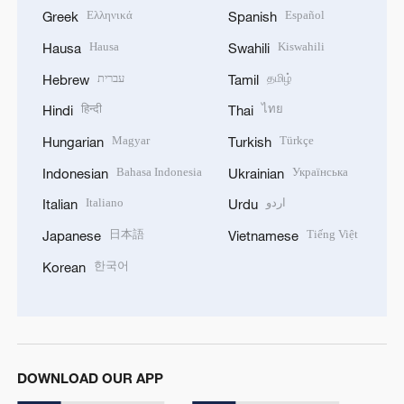
Ελληνικά
Español
Greek
Spanish
Hausa
Kiswahili
Hausa
Swahili
עברית
தமிழ்
Hebrew
Tamil
हिन्दी
ไทย
Hindi
Thai
Magyar
Türkçe
Hungarian
Turkish
Bahasa Indonesia
Українська
Indonesian
Ukrainian
Italiano
اردو
Italian
Urdu
日本語
Tiếng Việt
Japanese
Vietnamese
한국어
Korean
DOWNLOAD OUR APP