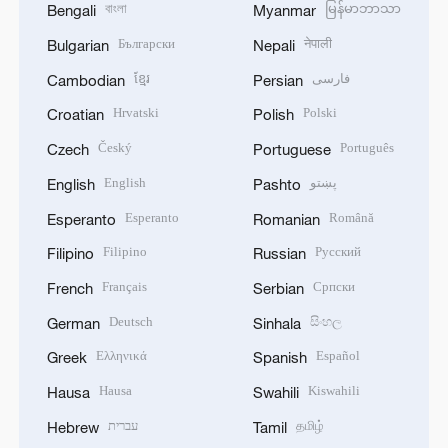
বাংলা
မြန်မာဘာသာ
Bengali
Myanmar
Български
नेपाली
Bulgarian
Nepali
ខ្មែរ
فارسی
Cambodian
Persian
Hrvatski
Polski
Croatian
Polish
Český
Português
Czech
Portuguese
English
پښتو
English
Pashto
Esperanto
Română
Esperanto
Romanian
Filipino
Русский
Filipino
Russian
Français
Српски
French
Serbian
Deutsch
සිංහල
German
Sinhala
Ελληνικά
Español
Greek
Spanish
Hausa
Kiswahili
Hausa
Swahili
עברית
தமிழ்
Hebrew
Tamil