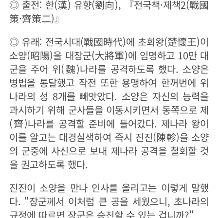
◎
출전
: 한(漢) 유향(劉向), 『전국책·제책2(戰國
策·齊策二)』
◎
유래
: 전국시대(戰國時代)에 초회왕(楚懷王)이
소양(昭陽)을 대장군(大將軍)에 임명하고 10만 대
군을 주어 위(魏)나라를 공격하도록 했다. 소양은
병법을 통달했고 작전 또한 용맹하여 한꺼번에 위
나라의 성 8개를 빼앗았다. 소양은 자신의 능력을
과시하기 위해 군사들을 이동시키면서 동쪽으로 제
(齊)나라를 공격할 준비에 들어갔다. 제나라 왕이
이를 알고는 대경실색하여 즉시 진진(陳軫)을 소양
의 군중에 사신으로 보내 제나라 공격을 철회할 것
을 권고하도록 했다.
진진이 소양을 만나 인사를 올리고는 이렇게 말했
다. "장군께서 이처럼 큰 공을 세웠으니, 초나라의
규정에 따르면 장군은 승진할 수 있는 겁니까?"