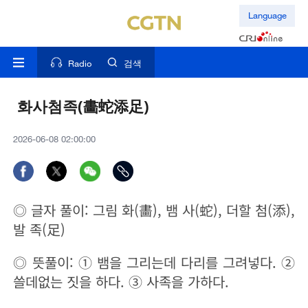
Language
Radio
검색
화사첨족(畵蛇添足)
2026-06-08 02:00:00
◎
글자 풀이
: 그림 화(畵), 뱀 사(蛇), 더할 첨(添),
발 족(足)
◎
뜻풀이
: ① 뱀을 그리는데 다리를 그려넣다. ②
쓸데없는 짓을 하다. ③ 사족을 가하다.