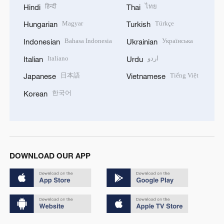
हिन्दी
ไทย
Hindi
Thai
Magyar
Türkçe
Hungarian
Turkish
Bahasa Indonesia
Українська
Indonesian
Ukrainian
Italiano
اردو
Italian
Urdu
日本語
Tiếng Việt
Japanese
Vietnamese
한국어
Korean
DOWNLOAD OUR APP