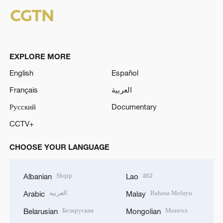
EXPLORE MORE
English
Español
Français
العربية
Русский
Documentary
CCTV+
CHOOSE YOUR LANGUAGE
Shqip
ລາວ
Albanian
Lao
العربية
Bahasa Melayu
Arabic
Malay
Беларуская
Монгол
Belarusian
Mongolian