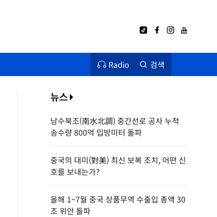
Radio
검색
뉴스
남수북조(南水北調) 중간선로 공사 누적
송수량 800억 입방미터 돌파
중국의 대미(對美) 최신 보복 조치, 어떤 신
호를 보내는가?
올해 1~7월 중국 상품무역 수출입 총액 30
조 위안 돌파