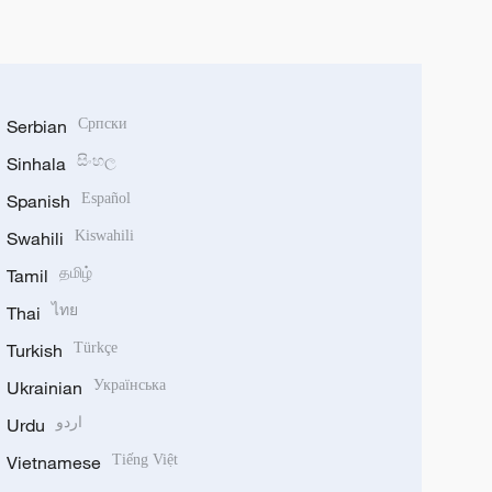
Serbian
Српски
Sinhala
සිංහල
Spanish
Español
Swahili
Kiswahili
Tamil
தமிழ்
Thai
ไทย
Turkish
Türkçe
Ukrainian
Українська
Urdu
اردو
Vietnamese
Tiếng Việt