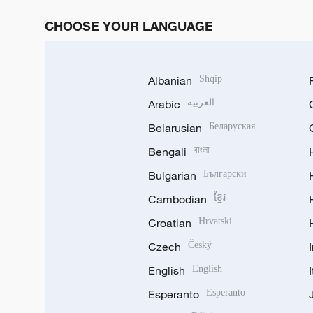
CHOOSE YOUR LANGUAGE
Albanian
Shqip
Arabic
العربية
Belarusian
Беларуская
Bengali
বাংলা
Bulgarian
Български
Cambodian
ខ្មែរ
Croatian
Hrvatski
Czech
Český
English
English
Esperanto
Esperanto