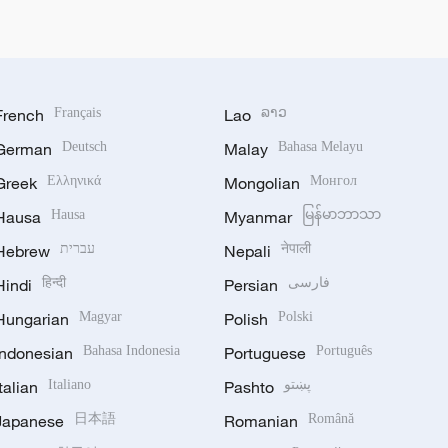
French
Français
Lao
ລາວ
German
Deutsch
Malay
Bahasa Melayu
Greek
Ελληνικά
Mongolian
Монгол
Hausa
Hausa
Myanmar
မြန်မာဘာသာ
Hebrew
עברית
Nepali
नेपाली
Hindi
हिन्दी
Persian
فارسی
Hungarian
Magyar
Polish
Polski
Indonesian
Bahasa Indonesia
Portuguese
Português
Italian
Italiano
Pashto
پښتو
Japanese
日本語
Romanian
Română