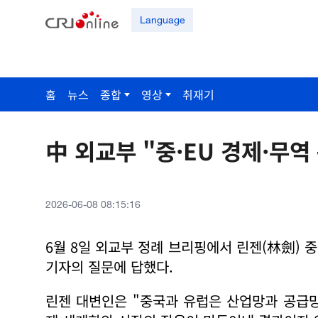
Language
홈
뉴스
종합
영상
취재기
中 외교부 "중·EU 경제·무역
2026-06-08 08:15:16
6월 8일 외교부 정례 브리핑에서 린젠(林劍) 
기자의 질문에 답했다.
린젠 대변인은 "중국과 유럽은 산업망과 공급