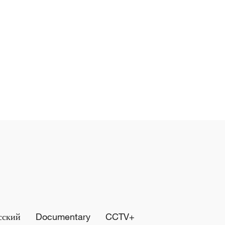
сский
Documentary
CCTV+