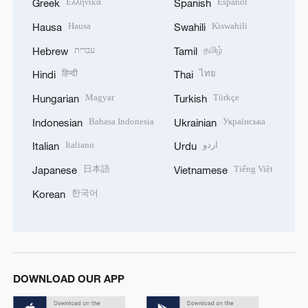
Ελληνικά
Español
Greek
Spanish
Hausa
Kiswahili
Hausa
Swahili
עברית
தமிழ்
Hebrew
Tamil
हिन्दी
ไทย
Hindi
Thai
Magyar
Türkçe
Hungarian
Turkish
Bahasa Indonesia
Українська
Indonesian
Ukrainian
Italiano
اردو
Italian
Urdu
日本語
Tiếng Việt
Japanese
Vietnamese
한국어
Korean
DOWNLOAD OUR APP