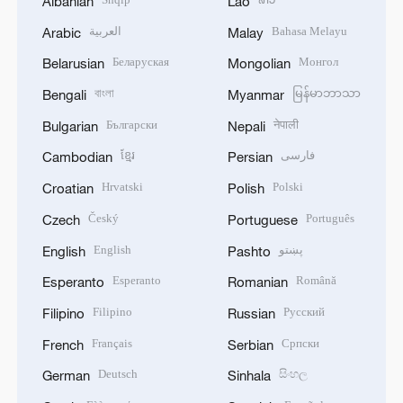
Albanian
Lao
العربية
Bahasa Melayu
Arabic
Malay
Беларуская
Монгол
Belarusian
Mongolian
বাংলা
မြန်မာဘာသာ
Bengali
Myanmar
Български
नेपाली
Bulgarian
Nepali
ខ្មែរ
فارسی
Cambodian
Persian
Hrvatski
Polski
Croatian
Polish
Český
Português
Czech
Portuguese
English
پښتو
English
Pashto
Esperanto
Română
Esperanto
Romanian
Filipino
Русский
Filipino
Russian
Français
Српски
French
Serbian
Deutsch
සිංහල
German
Sinhala