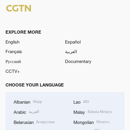
EXPLORE MORE
English
Español
Français
العربية
Русский
Documentary
CCTV+
CHOOSE YOUR LANGUAGE
Shqip
ລາວ
Albanian
Lao
العربية
Bahasa Melayu
Arabic
Malay
Беларуская
Монгол
Belarusian
Mongolian