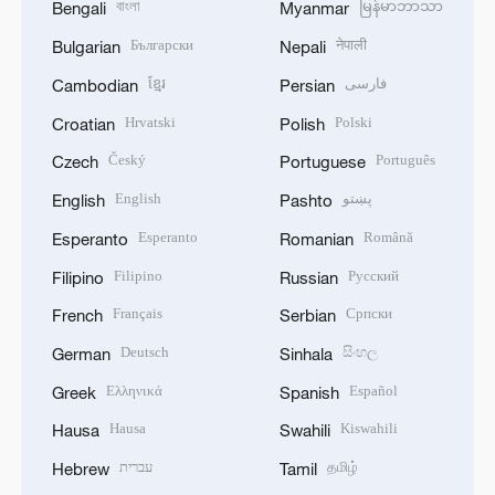
বাংলা
မြန်မာဘာသာ
Bengali
Myanmar
Български
नेपाली
Bulgarian
Nepali
ខ្មែរ
فارسی
Cambodian
Persian
Hrvatski
Polski
Croatian
Polish
Český
Português
Czech
Portuguese
English
پښتو
English
Pashto
Esperanto
Română
Esperanto
Romanian
Filipino
Русский
Filipino
Russian
Français
Српски
French
Serbian
Deutsch
සිංහල
German
Sinhala
Ελληνικά
Español
Greek
Spanish
Hausa
Kiswahili
Hausa
Swahili
עברית
தமிழ்
Hebrew
Tamil