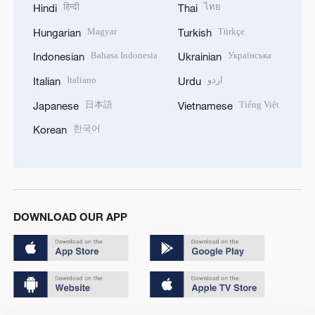
हिन्दी
ไทย
Hindi
Thai
Magyar
Türkçe
Hungarian
Turkish
Bahasa Indonesia
Українська
Indonesian
Ukrainian
Italiano
اردو
Italian
Urdu
日本語
Tiếng Việt
Japanese
Vietnamese
한국어
Korean
DOWNLOAD OUR APP