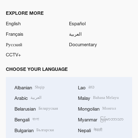
EXPLORE MORE
English
Español
Français
العربية
Русский
Documentary
CCTV+
CHOOSE YOUR LANGUAGE
Shqip
ລາວ
Albanian
Lao
العربية
Bahasa Melayu
Arabic
Malay
Беларуская
Монгол
Belarusian
Mongolian
বাংলা
မြန်မာဘာသာ
Bengali
Myanmar
Български
नेपाली
Bulgarian
Nepali