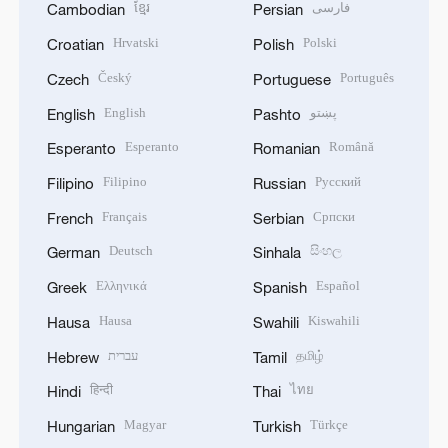
ខ្មែរ
فارسی
Cambodian
Persian
Hrvatski
Polski
Croatian
Polish
Český
Português
Czech
Portuguese
English
پښتو
English
Pashto
Esperanto
Română
Esperanto
Romanian
Filipino
Русский
Filipino
Russian
Français
Српски
French
Serbian
Deutsch
සිංහල
German
Sinhala
Ελληνικά
Español
Greek
Spanish
Hausa
Kiswahili
Hausa
Swahili
עברית
தமிழ்
Hebrew
Tamil
हिन्दी
ไทย
Hindi
Thai
Magyar
Türkçe
Hungarian
Turkish