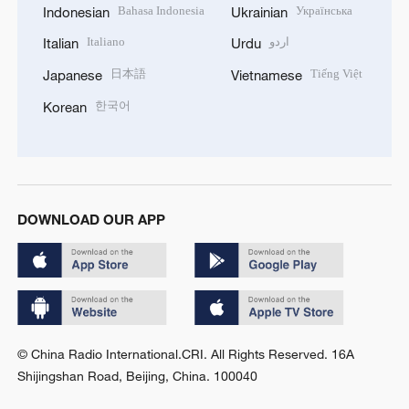
Bahasa Indonesia
Українська
Indonesian
Ukrainian
Italiano
اردو
Italian
Urdu
日本語
Tiếng Việt
Japanese
Vietnamese
한국어
Korean
DOWNLOAD OUR APP
© China Radio International.CRI. All Rights Reserved. 16A
Shijingshan Road, Beijing, China. 100040