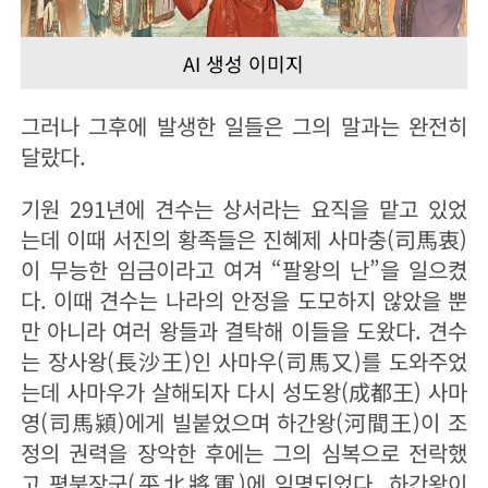
AI 생성 이미지
그러나 그후에 발생한 일들은 그의 말과는 완전히
달랐다.
기원 291년에 견수는 상서라는 요직을 맡고 있었
는데 이때 서진의 황족들은 진혜제 사마충(司馬衷)
이 무능한 임금이라고 여겨 “팔왕의 난”을 일으켰
다. 이때 견수는 나라의 안정을 도모하지 않았을 뿐
만 아니라 여러 왕들과 결탁해 이들을 도왔다. 견수
는 장사왕(長沙王)인 사마우(司馬又)를 도와주었
는데 사마우가 살해되자 다시 성도왕(成都王) 사마
영(司馬潁)에게 빌붙었으며 하간왕(河間王)이 조
정의 권력을 장악한 후에는 그의 심복으로 전락했
고 평북장군(平北將軍)에 임명되었다. 하간왕이