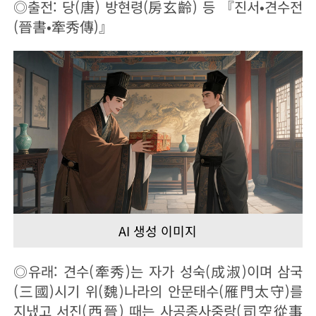
◎출전: 당(唐) 방현령(房玄齡) 등 『진서•견수전
(晉書•牽秀傳)』
AI 생성 이미지
◎유래: 견수(牽秀)는 자가 성숙(成淑)이며 삼국
(三國)시기 위(魏)나라의 안문태수(雁門太守)를
지냈고 서진(西晉) 때는 사공종사중랑(司空從事