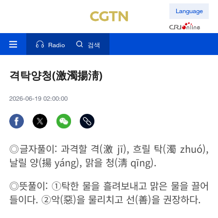
Language
Radio
검색
격탁양청(激濁揚淸)
2026-06-19 02:00:00
◎글자풀이: 과격할 격(激 jī), 흐릴 탁(濁 zhuó),
날릴 양(揚 yáng), 맑을 청(淸 qīng).
◎뜻풀이: ①탁한 물을 흘려보내고 맑은 물을 끌어
들이다. ②악(惡)을 물리치고 선(善)을 권장하다.