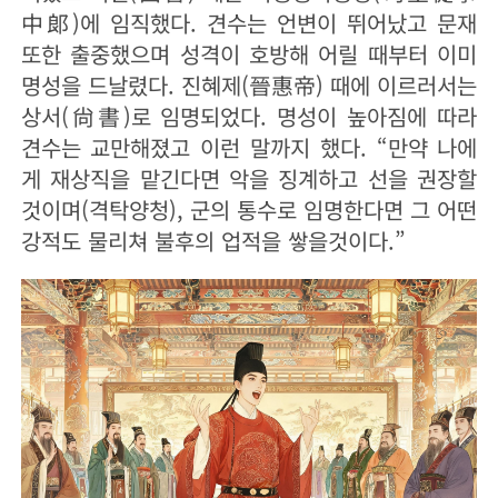
中郞)에 임직했다. 견수는 언변이 뛰어났고 문재
또한 출중했으며 성격이 호방해 어릴 때부터 이미
명성을 드날렸다. 진혜제(晉惠帝) 때에 이르러서는
상서(尙書)로 임명되었다. 명성이 높아짐에 따라
견수는 교만해졌고 이런 말까지 했다. “만약 나에
게 재상직을 맡긴다면 악을 징계하고 선을 권장할
것이며(격탁양청), 군의 통수로 임명한다면 그 어떤
강적도 물리쳐 불후의 업적을 쌓을것이다.”