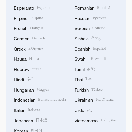
Esperanto
Română
Esperanto
Romanian
Filipino
Русский
Filipino
Russian
Français
Српски
French
Serbian
Deutsch
සිංහල
German
Sinhala
Ελληνικά
Español
Greek
Spanish
Hausa
Kiswahili
Hausa
Swahili
עברית
தமிழ்
Hebrew
Tamil
हिन्दी
ไทย
Hindi
Thai
Magyar
Türkçe
Hungarian
Turkish
Bahasa Indonesia
Українська
Indonesian
Ukrainian
Italiano
اردو
Italian
Urdu
日本語
Tiếng Việt
Japanese
Vietnamese
한국어
Korean