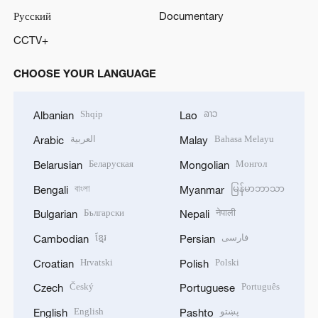
Русский
Documentary
CCTV+
CHOOSE YOUR LANGUAGE
Shqip
ລາວ
Albanian
Lao
العربية
Bahasa Melayu
Arabic
Malay
Беларуская
Монгол
Belarusian
Mongolian
বাংলা
မြန်မာဘာသာ
Bengali
Myanmar
Български
नेपाली
Bulgarian
Nepali
ខ្មែរ
فارسی
Cambodian
Persian
Hrvatski
Polski
Croatian
Polish
Český
Português
Czech
Portuguese
English
پښتو
English
Pashto